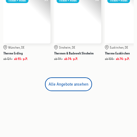
Ticket + Hotel
Ticket + Hotel
Ticket + Hotel
München, DE
Sinsheim, DE
Euskirchen, DE
Therme Erding
Thermen & Badewelt Sinsheim
Therme Euskirchen
ab
124.-
ab
93.-
p.P.
ab
114.-
ab
74.-
p.P.
ab
108.-
ab
74.-
p.P.
Alle Angebote ansehen