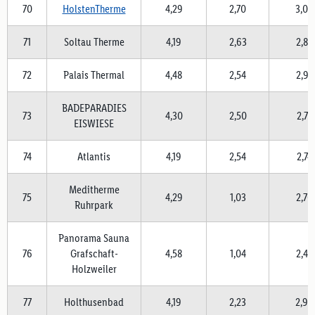
70
HolstenTherme
4,29
2,70
3,05
71
Soltau Therme
4,19
2,63
2,84
72
Palais Thermal
4,48
2,54
2,91
BADEPARADIES
73
4,30
2,50
2,77
EISWIESE
74
Atlantis
4,19
2,54
2,74
Meditherme
75
4,29
1,03
2,70
Ruhrpark
Panorama Sauna
76
Grafschaft-
4,58
1,04
2,47
Holzweiler
77
Holthusenbad
4,19
2,23
2,99