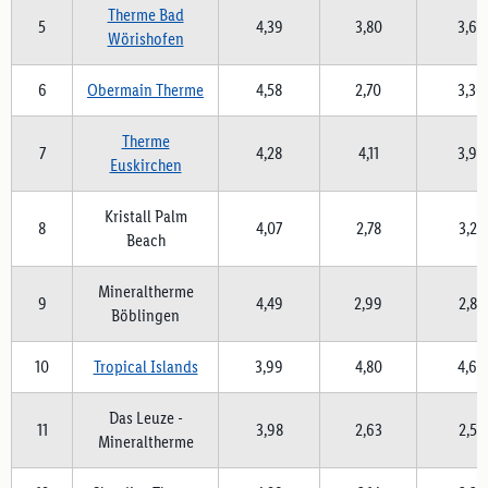
Therme Bad
5
4,39
3,80
3,65
Wörishofen
6
Obermain Therme
4,58
2,70
3,30
Therme
7
4,28
4,11
3,96
Euskirchen
Kristall Palm
8
4,07
2,78
3,22
Beach
Mineraltherme
9
4,49
2,99
2,85
Böblingen
10
Tropical Islands
3,99
4,80
4,60
Das Leuze -
11
3,98
2,63
2,57
Mineraltherme