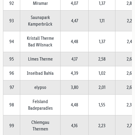
92
Miramar
4,07
1,37
2,80
Saunapark
93
4,47
1,11
2,23
Kamperbrück
Kristall Therme
94
4,48
1,37
2,44
Bad Wilsnack
95
Limes Therme
4,17
2,58
2,68
96
Inselbad Bahia
4,39
1,02
2,63
97
elypso
3,80
2,01
2,63
Felsland
98
4,48
1,55
2,39
Badeparadies
Chiemgau
99
4,16
2,23
2,70
Thermen