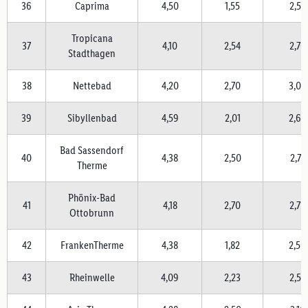
36
Caprima
4,50
1,55
2,57
Tropicana
37
4,10
2,54
2,70
Stadthagen
38
Nettebad
4,20
2,70
3,08
39
Sibyllenbad
4,59
2,01
2,64
Bad Sassendorf
40
4,38
2,50
2,77
Therme
Phönix-Bad
41
4,18
2,70
2,73
Ottobrunn
42
FrankenTherme
4,38
1,82
2,50
43
Rheinwelle
4,09
2,23
2,58