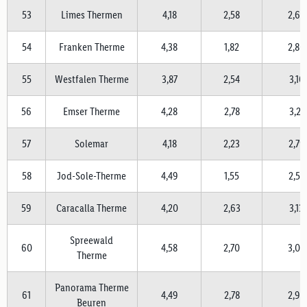
53
Limes Thermen
4,18
2,58
2,62
54
Franken Therme
4,38
1,82
2,80
55
Westfalen Therme
3,87
2,54
3,10
56
Emser Therme
4,28
2,78
3,21
57
Solemar
4,18
2,23
2,79
58
Jod-Sole-Therme
4,49
1,55
2,52
59
Caracalla Therme
4,20
2,63
3,13
Spreewald
60
4,58
2,70
3,03
Therme
Panorama Therme
61
4,49
2,78
2,94
Beuren