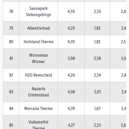
Saunapark
78
4,59
2,50
2,89
Siebengebirge
79
Allwetterbad
4,29
1,82
2,48
80
Hufeland-Therme
4,39
1,82
2,50
Wonnemar
81
3,98
2,58
3,03
Wismar
82
H2O Remscheid
4,20
2,54
2,82
Aquaria
83
4,08
2,01
2,41
Erlebnisbad
84
Werratal Therme
4,39
1,67
2,43
Vulkaneifel
85
4,27
2,23
2,69
Therme