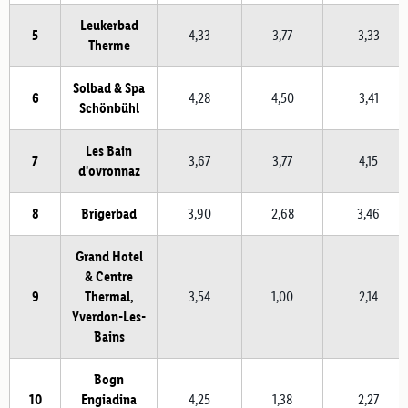
Leukerbad
5
4,33
3,77
3,33
Therme
Solbad & Spa
6
4,28
4,50
3,41
Schönbühl
Les Bain
7
3,67
3,77
4,15
d'ovronnaz
8
Brigerbad
3,90
2,68
3,46
Grand Hotel
& Centre
9
Thermal,
3,54
1,00
2,14
Yverdon-Les-
Bains
Bogn
10
Engiadina
4,25
1,38
2,27