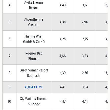
Avita Therme
4
4,49
1,12
2,7
Resort
Alpentherme
5
4,38
2,96
3,0
Gastein
Therme Wien
6
4,28
2,75
3,5
GmbH & Co KG
Rogner Bad
7
4,66
3,23
4,0
Blumau
EurothermenResort
8
4,39
2,36
3,5
Bad Ischl
9
AQUA DOME
4,41
3,94
4,4
St, Martins Therme
10
4,47
4,41
4,2
& Lodge