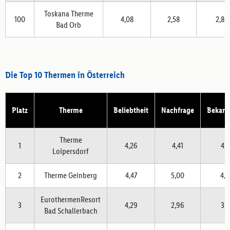
Toskana Therme
100
4,08
2,58
2,86
Bad Orb
Die Top 10 Thermen in Österreich
Platz
Therme
Beliebtheit
Nachfrage
Bekann
Therme
1
4,26
4,41
4,4
Loipersdorf
2
Therme Geinberg
4,47
5,00
4,5
EurothermenResort
3
4,29
2,96
3,8
Bad Schallerbach