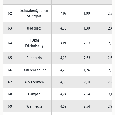
SchwabenQuellen
62
4,16
1,00
2,56
Stuttgart
63
bad gries
4,38
1,30
2,45
TURM
64
4,19
2,63
2,83
Erlebniscity
65
Fildorado
4,28
2,63
2,65
66
FrankenLagune
4,70
1,24
2,37
67
Alb Thermen
4,38
2,01
2,59
68
Calypso
4,24
2,54
3,13
69
Wellneuss
4,59
2,54
2,94