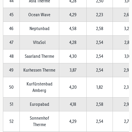
44
Asia Therme
4,28
2,50
3,16
45
Ocean Wave
4,29
2,23
2,66
46
Neptunbad
4,58
2,58
3,22
47
VitaSol
4,28
2,54
2,81
48
Saarland Therme
4,30
2,54
3,16
49
Kurhessen Therme
3,87
2,54
2,98
Kurfürstenbad
50
4,20
1,82
2,36
Amberg
51
Europabad
4,18
2,58
2,93
Sonnenhof
52
4,29
2,54
2,70
Therme