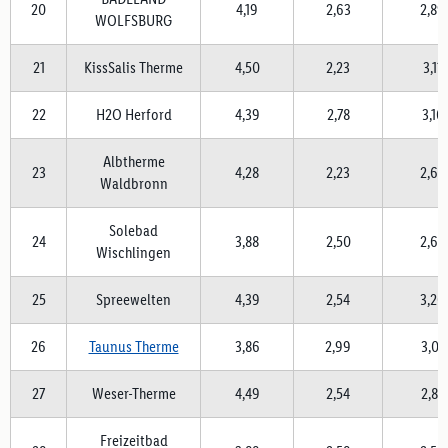
20
4,19
2,63
2,89
WOLFSBURG
21
KissSalis Therme
4,50
2,23
3,11
22
H2O Herford
4,39
2,78
3,16
Albtherme
23
4,28
2,23
2,60
Waldbronn
Solebad
24
3,88
2,50
2,64
Wischlingen
25
Spreewelten
4,39
2,54
3,20
26
Taunus Therme
3,86
2,99
3,07
27
Weser-Therme
4,49
2,54
2,88
Freizeitbad