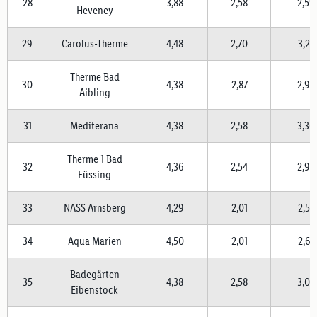
28
3,88
2,58
2,59
Heveney
29
Carolus-Therme
4,48
2,70
3,27
Therme Bad
30
4,38
2,87
2,98
Aibling
31
Mediterana
4,38
2,58
3,30
Therme 1 Bad
32
4,36
2,54
2,90
Füssing
33
NASS Arnsberg
4,29
2,01
2,57
34
Aqua Marien
4,50
2,01
2,67
Badegärten
35
4,38
2,58
3,03
Eibenstock