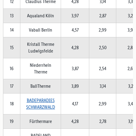
12
Claudius Therme
4,28
3,14
3,34
13
Aqualand Köln
3,97
2,87
3,24
14
Vabali Berlin
4,57
2,99
3,92
Kristall Therme
15
4,28
2,50
2,80
Ludwigsfelde
Niederrhein
16
3,87
2,54
2,65
Therme
17
BaliTherme
3,89
3,14
3,21
BADEPARADIES
18
4,17
2,99
3,44
SCHWARZWALD
19
Fürthermare
4,28
2,78
3,19
BADELAND