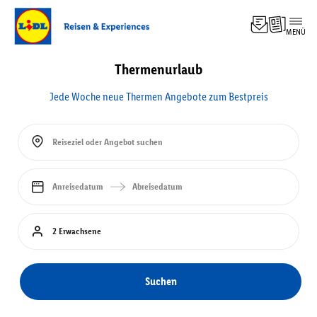
MENÜ
Top-
Angebo
Thermenurlaub
Experi
Hotel
Jede Woche neue Thermen Angebote zum Bestpreis
Pausch
Kreuzf
Rundre
Reiseziel oder Angebot suchen
Familie
Anreisedatum
Abreisedatum
2 Erwachsene
Suchen