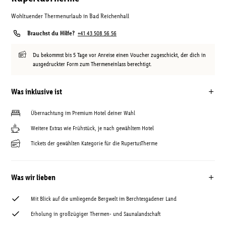
Wohltuender Thermenurlaub in Bad Reichenhall
Brauchst du Hilfe?
+41 43 508 56 56
Du bekommst bis 5 Tage vor Anreise einen Voucher zugeschickt, der dich in
ausgedruckter Form zum Thermeneinlass berechtigt.
Was inklusive ist
Übernachtung im Premium Hotel deiner Wahl
Weitere Extras wie Frühstück, je nach gewähltem Hotel
Tickets der gewählten Kategorie für die RupertusTherme
Was wir lieben
Mit Blick auf die umliegende Bergwelt im Berchtesgadener Land
Erholung in großzügiger Thermen- und Saunalandschaft