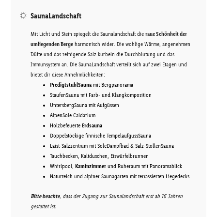
SaunaLandschaft
Mit Licht und Stein spiegelt die Saunalandschaft die
raue Schönheit der
umliegenden Berge
harmonisch wider. Die wohlige Wärme, angenehmen
Düfte und das reinigende Salz kurbeln die Durchblutung und das
Immunsystem an. Die SaunaLandschaft verteilt sich auf zwei Etagen und
bietet dir diese Annehmlichkeiten:
PredigtstuhlSauna
mit Bergpanorama
StaufenSauna mit Farb- und Klangkomposition
UntersbergSauna mit Aufgüssen
AlpenSole Caldarium
Holzbefeuerte
Erdsauna
Doppelstöckige finnische TempelaufgussSauna
Laist-Salzzentrum mit SoleDampfbad & Salz-StollenSauna
Tauchbecken, Kaltduschen, Eiswürfelbrunnen
Whirlpool,
Kaminzimmer
und Ruheraum mit Panoramablick
Naturteich und alpiner Saunagarten mit terrassierten Liegedecks
Bitte beachte
, dass der Zugang zur Saunalandschaft erst ab 16 Jahren
gestattet ist.