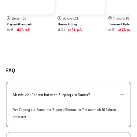
Zirndorf, DE
München, DE
Sinsheim, DE
Playmobil Funpark
Therme Erding
Thermen & Badewelt 
ab
93.-
ab
74.-
p.P.
ab
124.-
ab
93.-
p.P.
ab
114.-
ab
74.-
p.P.
FAQ
Ab wie viel Jahren hat man Zugang zur Sauna?
Der Zugang zur Sauna der RupertusTherme ist Personen ab 16 Jahren
gestattet.