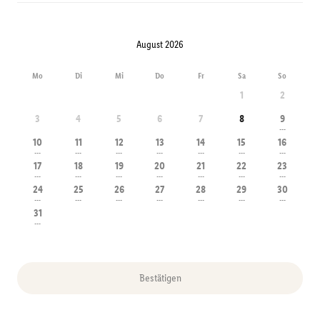
August 2026
Mo
Di
Mi
Do
Fr
Sa
So
1
2
3
4
5
6
7
8
9
---
10
11
12
13
14
15
16
---
---
---
---
---
---
---
17
18
19
20
21
22
23
---
---
---
---
---
---
---
24
25
26
27
28
29
30
---
---
---
---
---
---
---
31
---
Bestätigen