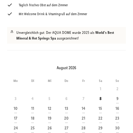
Täglich frisches Obst auf dem Zimmer
Mit Welcome Drink & Vitamingruß auf dem Zimmer
Unvergleichlich gut: Der AQUA DOME wurde 2025 als
World's Best
Mineral & Hot Springs Spa
ausgezeichnet!
August 2026
Mo
Di
Mi
Do
Fr
Sa
So
1
2
3
4
5
6
7
8
9
---
10
11
12
13
14
15
16
---
---
---
---
---
---
---
17
18
19
20
21
22
23
---
---
---
---
---
---
---
24
25
26
27
28
29
30
---
---
---
---
---
---
---