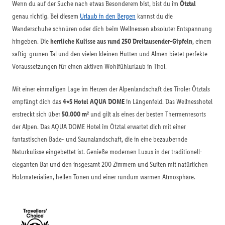
Wenn du auf der Suche nach etwas Besonderem bist, bist du im
Ötztal
genau richtig. Bei diesem
Urlaub in den Bergen
kannst du die
Wanderschuhe schnüren oder dich beim Wellnessen absoluter Entspannung
hingeben. Die
herrliche Kulisse aus rund 250 Dreitausender-Gipfeln
, einem
saftig-grünen Tal und den vielen kleinen Hütten und Almen bietet perfekte
Voraussetzungen für einen aktiven Wohlfühlurlaub in Tirol.
Mit einer einmaligen Lage im Herzen der Alpenlandschaft des Tiroler Ötztals
empfängt dich das
4⭑S Hotel AQUA DOME
in Längenfeld. Das Wellnesshotel
erstreckt sich über
50.000 m²
und gilt als eines der besten Thermenresorts
der Alpen. Das AQUA DOME Hotel im Ötztal erwartet dich mit einer
fantastischen Bade- und Saunalandschaft, die in eine bezaubernde
Naturkulisse eingebettet ist. Genieße modernen Luxus in der traditionell-
eleganten Bar und den insgesamt 200 Zimmern und Suiten mit natürlichen
Holzmaterialien, hellen Tönen und einer rundum warmen Atmosphäre.