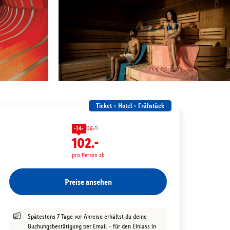
Ticket + Hotel + Frühstück
1)
-34.-
136.-
102.-
pro Person ab
Preise ansehen
Spätestens 7 Tage vor Anreise erhältst du deine
Buchungsbestätigung per Email – für den Einlass in