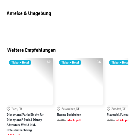
Anreise & Umgebung
Weitere Empfehlungen
4.0
3.6
Ticket + Hotel
Ticket + Hotel
Ticket + Hotel
Paris, FR
Euskirchen, DE
Zirndorf, DE
Disneyland Paris: Eintritt für
Therme Euskirchen
Playmobil Funpark
Disneyland® Park & Disney
ab
108.-
ab
74.-
p.P.
ab
93.-
ab
74.-
p.P.
Adventure World inkl.
Hotelübernachtung