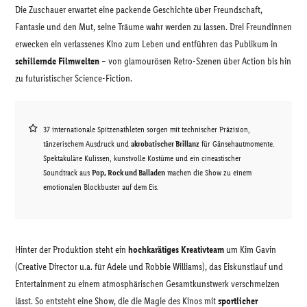
Die Zuschauer erwartet eine packende Geschichte über Freundschaft,
Fantasie und den Mut, seine Träume wahr werden zu lassen. Drei Freundinnen
erwecken ein verlassenes Kino zum Leben und entführen das Publikum in
schillernde Filmwelten
– von glamourösen Retro-Szenen über Action bis hin
zu futuristischer Science-Fiction.
37 internationale Spitzenathleten sorgen mit technischer Präzision,
tänzerischem Ausdruck und
akrobatischer Brillanz
für Gänsehautmomente.
Spektakuläre Kulissen, kunstvolle Kostüme und ein cineastischer
Soundtrack aus
Pop, Rock und Balladen
machen die Show zu einem
emotionalen Blockbuster auf dem Eis.
Hinter der Produktion steht ein
hochkarätiges Kreativteam
um Kim Gavin
(Creative Director u.a. für Adele und Robbie Williams), das Eiskunstlauf und
Entertainment zu einem atmosphärischen Gesamtkunstwerk verschmelzen
lässt. So entsteht eine Show, die die Magie des Kinos mit
sportlicher