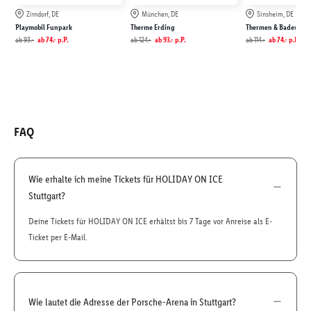
Zirndorf, DE
München, DE
Sinsheim, DE
Playmobil Funpark
Therme Erding
Thermen & Badewelt 
ab
93.-
ab
74.-
p.P.
ab
124.-
ab
93.-
p.P.
ab
114.-
ab
74.-
p.P.
FAQ
Wie erhalte ich meine Tickets für HOLIDAY ON ICE
Stuttgart?
Deine Tickets für HOLIDAY ON ICE erhältst bis 7 Tage vor Anreise als E-
Ticket per E-Mail.
Wie lautet die Adresse der Porsche-Arena in Stuttgart?