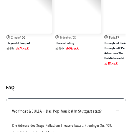
Zirndorf, DE
München, DE
Paris, FR
Playmobil Funpark
Therme Erding
Disneyland Paris: Eint
Disneyland® Park & D
ab
93.-
ab
74.-
p.P.
ab
124.-
ab
93.-
p.P.
Adventure World inkl
Hotelübernachtung
ab
111.-
p.P.
FAQ
Wo findet & JULIA – Das Pop-Musical in Stuttgart statt?
Die Adresse des Stage Palladium Theaters lautet: Plieninger Str. 109,