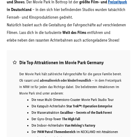
und Shows
. Der Movie Park in Bottrop ist der
größte Film- und
Freizeitpark
in Deutschland
– in den sich hier befindenden Studios wurden tatsächlich
Fernseh- und Kinoproduktionen gedreht.
Natürlich basiert auch die Gestaltung der Fahrgeschäfte auf verschiedenen
Filmen. Lass dich in die turbulente
Welt des Films
entführen und
erlebe neben den rasanten Achterbahnen auch actiongeladene Shows!
Die Top Attraktionen im Movie Park Germany
Der Movie Park hält zahlreiche Fahrgeschäfte für die ganze Familie bereit.
Ob rasant und
adrenalinreich oder kinderfreundlich
– in dem Freizeitpark
in NRW ist für jeden das Richtige dabei. Die beliebtesten Attraktionen im
Movie Park sind unter anderem:
Die neue Multi-Dimensions-Coaster Movie Park Studio Tour
Die Katapult-Achterbahn
Star Trek™: Operation Enterprise
Die Wasserattraktion
Excalibur – Secrets of the Dark Forest
Der Gyro-Drop-Tower
The High Fall
Die Indoor-Achterbahn
Van Helsing’s Factory
Der
PAW Patrol Themenbereich
im NICKLAND mit Attraktionen