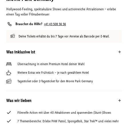
Hollywood-Feeling, spektakuläre Shows und actionreiche Attraktionen – erlebe
einen Tag voller Filmabenteuer
Brauchst du Hilfe?
+41 43 508 56 56
Deine Tickets erhältst du bis 7 Tage vor Anreise als Barcode per E-Mail.
Was inklusive ist
Übernachtung in einem Premium Hotel deiner Wahl
Weitere Extras wie Frühstück – je nach gewähltem Hotel
Tagesticket oder 2-Tagesticket für den Movie Park Germany
Was wir lieben
Filmreife Action mit über 40 Attraktionen und spannenden (Stunt-)Shows
7 Themenbereiche: Erlebe PAW Patrol, SpongeBob, Star Trek™ und vieles mehr