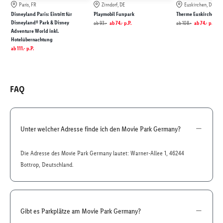
Paris, FR
Zirndorf, DE
Euskirchen, DE
Disneyland Paris: Eintritt für
Playmobil Funpark
Therme Euskirchen
Disneyland® Park & Disney
ab
93.-
ab
74.-
p.P.
ab
108.-
ab
74.-
p.P.
Adventure World inkl.
Hotelübernachtung
ab
111.-
p.P.
FAQ
Unter welcher Adresse finde ich den Movie Park Germany?
Die Adresse des Movie Park Germany lautet: Warner-Allee 1, 46244
Bottrop, Deutschland.
Gibt es Parkplätze am Movie Park Germany?