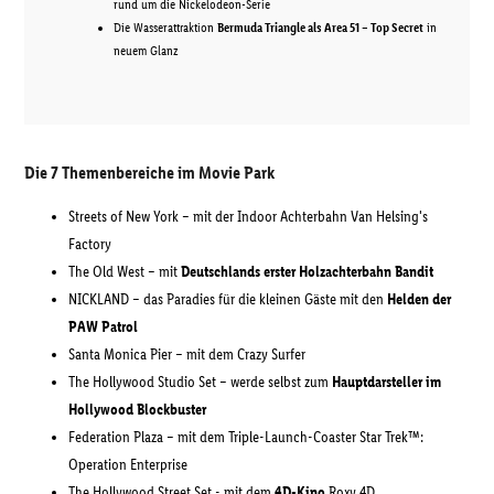
rund um die Nickelodeon-Serie
Die Wasserattraktion
Bermuda Triangle als Area 51 – Top Secret
in
neuem Glanz
Die 7 Themenbereiche im Movie Park
Streets of New York – mit der Indoor Achterbahn Van Helsing's
Factory
The Old West – mit
Deutschlands erster Holzachterbahn Bandit
NICKLAND – das Paradies für die kleinen Gäste mit den
Helden der
PAW Patrol
Santa Monica Pier – mit dem Crazy Surfer
The Hollywood Studio Set – werde selbst zum
Hauptdarsteller im
Hollywood Blockbuster
Federation Plaza – mit dem Triple-Launch-Coaster Star Trek™:
Operation Enterprise
The Hollywood Street Set - mit dem
4D-Kino
Roxy 4D