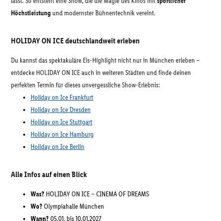
lässt. So entsteht eine Show, die die Magie des Kinos mit
sportlicher
Höchstleistung
und modernster Bühnentechnik vereint.
HOLIDAY ON ICE deutschlandweit erleben
Du kannst das spektakuläre Eis-Highlight nicht nur in München erleben –
entdecke HOLIDAY ON ICE auch in weiteren Städten und finde deinen
perfekten Termin für dieses unvergessliche Show-Erlebnis:
Holiday on Ice Frankfurt
Holiday on Ice Dresden
Holiday on Ice Stuttgart
Holiday on Ice Hamburg
Holiday on Ice Berlin
Alle Infos auf einen Blick
Was?
HOLIDAY ON ICE – CINEMA OF DREAMS
Wo?
Olympiahalle München
Wann?
05.01. bis 10.01.2027