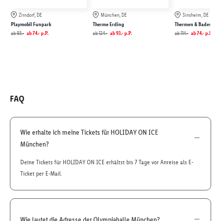
Zirndorf, DE
München, DE
Sinsheim, DE
Playmobil Funpark
Therme Erding
Thermen & Badewelt 
ab
93.-
ab
74.-
p.P.
ab
124.-
ab
93.-
p.P.
ab
114.-
ab
74.-
p.P.
FAQ
Wie erhalte ich meine Tickets für HOLIDAY ON ICE
München?
Deine Tickets für HOLIDAY ON ICE erhältst bis 7 Tage vor Anreise als E-
Ticket per E-Mail.
Wie lautet die Adresse der Olympiahalle München?