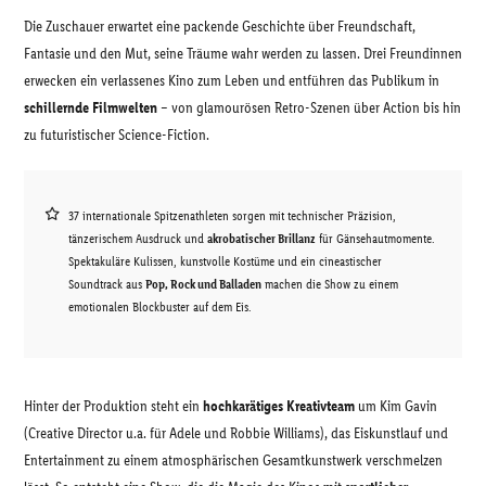
Die Zuschauer erwartet eine packende Geschichte über Freundschaft,
Fantasie und den Mut, seine Träume wahr werden zu lassen. Drei Freundinnen
erwecken ein verlassenes Kino zum Leben und entführen das Publikum in
schillernde Filmwelten
– von glamourösen Retro-Szenen über Action bis hin
zu futuristischer Science-Fiction.
37 internationale Spitzenathleten sorgen mit technischer Präzision,
tänzerischem Ausdruck und
akrobatischer Brillanz
für Gänsehautmomente.
Spektakuläre Kulissen, kunstvolle Kostüme und ein cineastischer
Soundtrack aus
Pop, Rock und Balladen
machen die Show zu einem
emotionalen Blockbuster auf dem Eis.
Hinter der Produktion steht ein
hochkarätiges Kreativteam
um Kim Gavin
(Creative Director u.a. für Adele und Robbie Williams), das Eiskunstlauf und
Entertainment zu einem atmosphärischen Gesamtkunstwerk verschmelzen