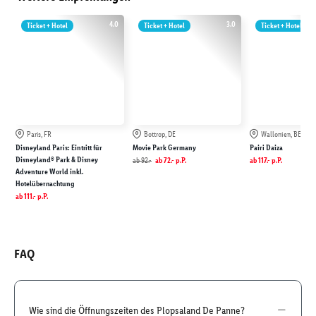
4.0
3.0
Ticket + Hotel
Ticket + Hotel
Ticket + Hotel
Paris, FR
Bottrop, DE
Wallonien, BE
Disneyland Paris: Eintritt für
Movie Park Germany
Pairi Daiza
Disneyland® Park & Disney
ab
92.-
ab
72.-
p.P.
ab
117.-
p.P.
Adventure World inkl.
Hotelübernachtung
ab
111.-
p.P.
FAQ
Wie sind die Öffnungszeiten des Plopsaland De Panne?