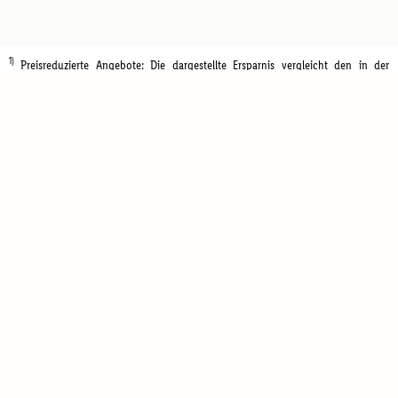
1)
Preisreduzierte Angebote: Die dargestellte Ersparnis vergleicht den in der
aktuellen Aktion beworbenen Preis mit dem Standardpreis des Produktes in den
letzten 30 Tagen vor Aktionsbeginn.
Kontakt
FAQ
Newsletter
Impressum
Vermittlungsbedingungen
AGB Reiseveranstalter
Cookie-Bestimmungen
Datenschutzhinweise
Diese Webseite wird von Travelcircus betrieben.