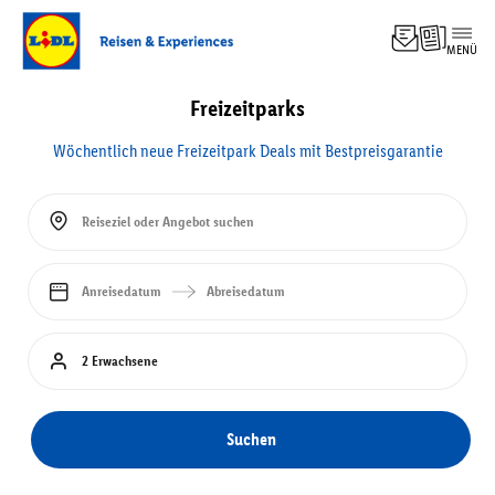
MENÜ
Top-
Angebo
Freizeitparks
Experi
Hotel
Wöchentlich neue Freizeitpark Deals mit Bestpreisgarantie
Pausch
Kreuzf
Rundre
Reiseziel oder Angebot suchen
Familie
Anreisedatum
Abreisedatum
2 Erwachsene
Suchen