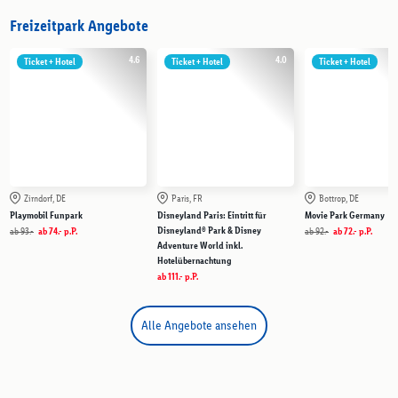
Freizeitpark Angebote
4.6
4.0
Ticket + Hotel
Ticket + Hotel
Ticket + Hotel
Zirndorf, DE
Paris, FR
Bottrop, DE
Playmobil Funpark
Disneyland Paris: Eintritt für
Movie Park Germany
Disneyland® Park & Disney
ab
93.-
ab
74.-
p.P.
ab
92.-
ab
72.-
p.P.
Adventure World inkl.
Hotelübernachtung
ab
111.-
p.P.
Alle Angebote ansehen