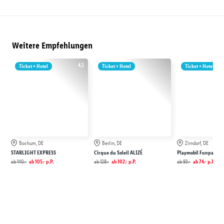
Weitere Empfehlungen
4.2
Ticket + Hotel
Ticket + Hotel
Ticket + Hotel
Bochum, DE
Berlin, DE
Zirndorf, DE
STARLIGHT EXPRESS
Cirque du Soleil ALIZÉ
Playmobil Funpark
ab
140.-
ab
105.-
p.P.
ab
128.-
ab
102.-
p.P.
ab
93.-
ab
74.-
p.P.