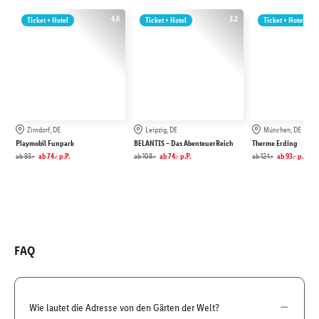
4.6
3.2
Ticket + Hotel
Ticket + Hotel
Ticket + Hotel
Zirndorf, DE
Leipzig, DE
München, DE
Playmobil Funpark
BELANTIS – Das AbenteuerReich
Therme Erding
ab
93.-
ab
74.-
p.P.
ab
108.-
ab
74.-
p.P.
ab
124.-
ab
93.-
p.P.
FAQ
Wie lautet die Adresse von den Gärten der Welt?