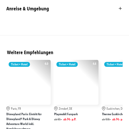
Anreise & Umgebung
Weitere Empfehlungen
4.0
4.6
Ticket + Hotel
Ticket + Hotel
Ticket + Hotel
Paris, FR
Zirndorf, DE
Euskirchen, DE
Disneyland Paris: Eintritt für
Playmobil Funpark
Therme Euskirchen
Disneyland® Park & Disney
ab
93.-
ab
74.-
p.P.
ab
108.-
ab
74.-
p.P.
Adventure World inkl.
Hotelübernachtung