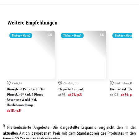
Weitere Empfehlungen
4.0
4.6
Ticket + Hotel
Ticket + Hotel
Ticket + Hotel
Paris, FR
Zirndorf, DE
Euskirchen, DE
Disneyland Paris: Eintritt für
Playmobil Funpark
Therme Euskirchen
Disneyland® Park & Disney
ab
93.-
ab
74.-
p.P.
ab
108.-
ab
74.-
p.P.
Adventure World inkl.
Hotelübernachtung
ab
111.-
p.P.
1)
Preisreduzierte Angebote: Die dargestellte Ersparnis vergleicht den in der
aktuellen Aktion beworbenen Preis mit dem Standardpreis des Produktes in den