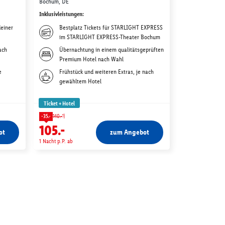
Park & Disney
Bochum, DE
Hotelübernac
Inklusivleistungen
:
Paris, FR
einer
Bestplatz Tickets für STARLIGHT EXPRESS
Inklusivleistunge
im STARLIGHT EXPRESS-Theater Bochum
Übernach
ach
Übernachtung in einem qualitätsgeprüften
Premium
Premium Hotel nach Wahl
Weitere 
e
Frühstück und weiteren Extras, je nach
gewählt
gewähltem Hotel
Tickets 
Adventur
Ticket + Hotel
Ticket + Hotel
1)
-35.-
140.-
111.-
105.-
ot
zum Angebot
1 Nacht p.P. ab
1 Nacht p.P. ab