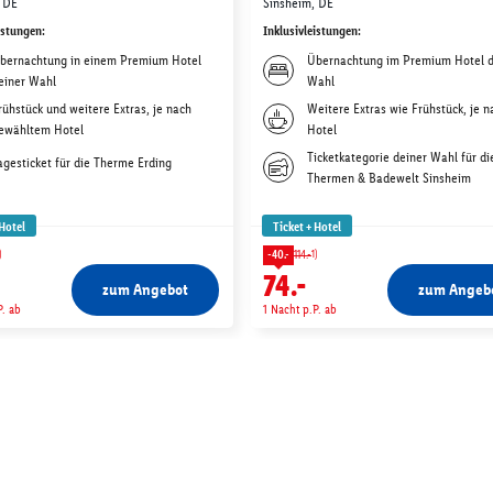
 DE
Sinsheim, DE
istungen
:
Inklusivleistungen
:
bernachtung in einem Premium Hotel
Übernachtung im Premium Hotel d
einer Wahl
Wahl
rühstück und weitere Extras, je nach
Weitere Extras wie Frühstück, je n
ewähltem Hotel
Hotel
Ticketkategorie deiner Wahl für di
agesticket für die Therme Erding
Thermen & Badewelt Sinsheim
 Hotel
Ticket + Hotel
)
1)
-40.-
114.-
74.-
zum Angebot
zum Angeb
P. ab
1 Nacht p.P. ab