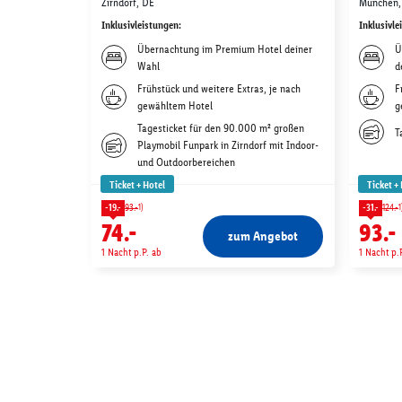
Zirndorf, DE
München,
Inklusivleistungen
:
Inklusivle
Übernachtung im Premium Hotel deiner
Ü
Wahl
d
Frühstück und weitere Extras, je nach
F
gewähltem Hotel
g
Tagesticket für den 90.000 m² großen
T
Playmobil Funpark in Zirndorf mit Indoor-
und Outdoorbereichen
Ticket + Hotel
Ticket +
1)
1
-19.-
93.-
-31.-
124.-
74.-
93.-
zum Angebot
1 Nacht p.P. ab
1 Nacht p.