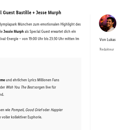
 Guest Bastille + Jesse Murph
lympiapark München zum emotionalen Highlight des
ie
Jessie Murph
als Special Guest erwartet dich ein
val-Energie – von 19:00 Uhr bis 23:30 Uhr mitten im
Von
Lukas
Redakteur
mme
und ehrlichen Lyrics Millionen Fans
der
Wish You The Best
sorgen live für
nd.
mnen wie
Pompeii
,
Good Grief
oder
Happier
voller kollektiver Euphorie.