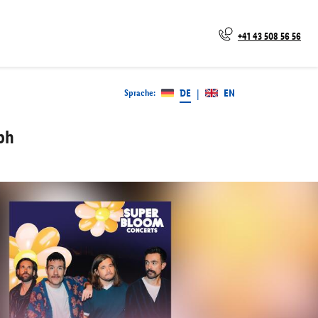
+41 43 508 56 56
DE
EN
Sprache
:
|
ph