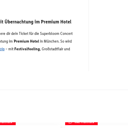
it Übernachtung im Premium Hotel
re dir dein Ticket für die Superbloom Concert
chtung im
Premium Hotel
in München. So wird
trip
– mit
Festivalfeeling
, Großstadtflair und
 Frühstück
inkl. Frühstück