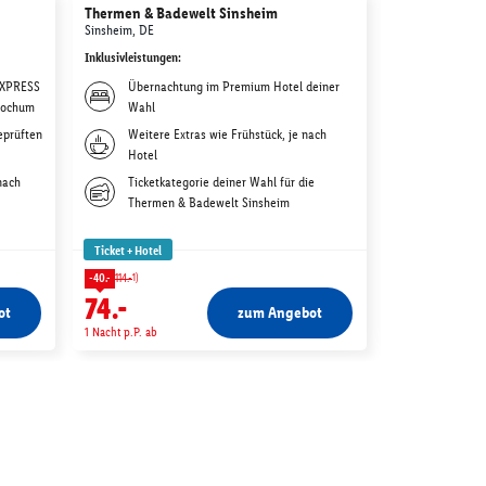
Thermen & Badewelt Sinsheim
Disneyland Par
Park & Disney
Sinsheim, DE
Hotelübernac
Inklusivleistungen
:
Paris, FR
 EXPRESS
Übernachtung im Premium Hotel deiner
Inklusivleistunge
Bochum
Wahl
Übernach
eprüften
Weitere Extras wie Frühstück, je nach
Premium
Hotel
Weitere 
nach
Ticketkategorie deiner Wahl für die
gewählt
Thermen & Badewelt Sinsheim
Tickets 
Adventur
Ticket + Hotel
Ticket + Hotel
1)
-40.-
114.-
111.-
74.-
ot
zum Angebot
1 Nacht p.P. ab
1 Nacht p.P. ab