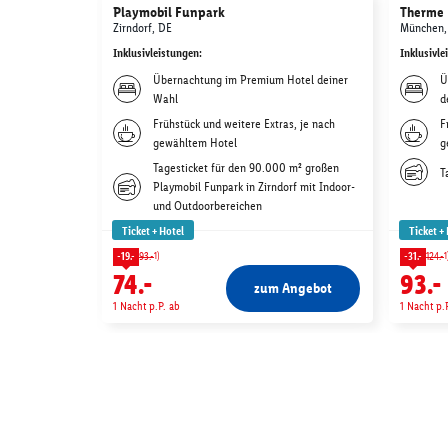
Playmobil Funpark
Therme 
Zirndorf, DE
München,
Inklusivleistungen
:
Inklusivle
Übernachtung im Premium Hotel deiner
Ü
Wahl
d
Frühstück und weitere Extras, je nach
F
gewähltem Hotel
g
Tagesticket für den 90.000 m² großen
T
Playmobil Funpark in Zirndorf mit Indoor-
und Outdoorbereichen
Ticket + Hotel
Ticket +
1)
1
-19.-
93.-
-31.-
124.-
74.-
93.-
zum Angebot
1 Nacht p.P. ab
1 Nacht p.