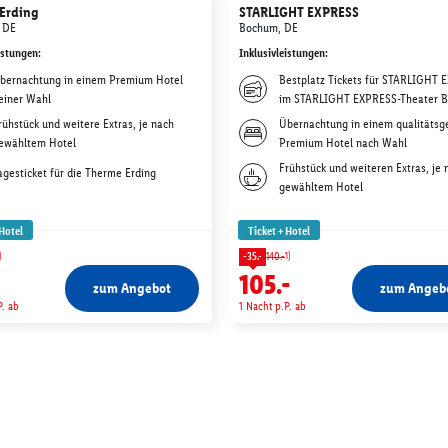
Erding
STARLIGHT EXPRESS
 DE
Bochum, DE
istungen
:
Inklusivleistungen
:
bernachtung in einem Premium Hotel
Bestplatz Tickets für STARLIGHT
einer Wahl
im STARLIGHT EXPRESS-Theater 
rühstück und weitere Extras, je nach
Übernachtung in einem qualitätsg
ewähltem Hotel
Premium Hotel nach Wahl
Frühstück und weiteren Extras, je 
agesticket für die Therme Erding
gewähltem Hotel
 Hotel
Ticket + Hotel
)
1)
-35.-
140.-
105.-
zum Angebot
zum Angeb
P. ab
1 Nacht p.P. ab