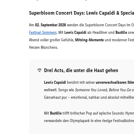
Superbloom Concert Days: Lewis Capaldi & Special
Am
02. September 2026
werden die Superbloom Concert Days im O
Festival-Sommers
. Mit
Lewis Capaldi
als Headliner und
Bastille
sow
Abend voller großer Gefühle,
Mitsing-Momente
und moderner Festi
Herzen Münchens.
Drei Acts, die unter die Haut gehen
Lewis Capaldi
berührt mit seiner
unverwechselbaren Sti
weltweit. Songs wie
Someone You Loved
,
Before You Go
o
Gänsehaut pur – emotional, nahbar und absolut mitreiße
Mit
Bastille
trifft britischer Pop auf epische Sounds: Hy
verwandeln den Olympiapark in eine riesige Festivalbühne 