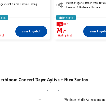
Ticketkategorie deiner Wahl für di
agesticket für die Therme Erding
Thermen & Badewelt Sinsheim
 Hotel
Ticket + Hotel
)
1)
-40.-
114.-
74.-
zum Angebot
zum Angeb
P. ab
1 Nacht p.P. ab
erbloom Concert Days: Ayliva + Nico Santos
Wo finde ich die Adresse mein