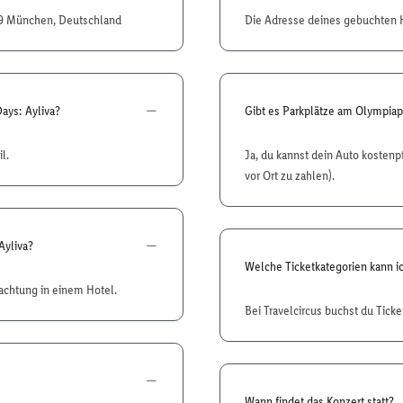
809 München, Deutschland
Die Adresse deines gebuchten H
ays: Ayliva?
Gibt es Parkplätze am Olympiap
l.
Ja, du kannst dein Auto kostenp
vor Ort zu zahlen).
Ayliva?
Welche Ticketkategorien kann ic
achtung in einem Hotel.
Bei Travelcircus buchst du Ticket
Wann findet das Konzert statt?