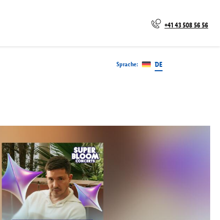
+41 43 508 56 56
DE
Sprache
: