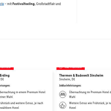
trip
– mit
Festivalfeeling
, Großstadtflair und
 Frühstück
inkl. Frühstück
Erding
Thermen & Badewelt Sinsheim
 DE
Sinsheim, DE
istungen
:
Inklusivleistungen
:
bernachtung in einem Premium Hotel
Übernachtung im Premium Hotel d
einer Wahl
Wahl
rühstück und weitere Extras, je nach
Weitere Extras wie Frühstück, je n
ewähltem Hotel
Hotel