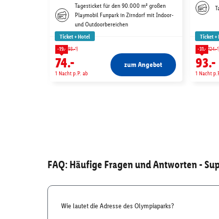
Tagesticket für den 90.000 m² großen
T
Playmobil Funpark in Zirndorf mit Indoor-
und Outdoorbereichen
Ticket + Hotel
Ticket +
1)
1
-19.-
93.-
-31.-
124.-
74.-
93.-
zum Angebot
1 Nacht p.P. ab
1 Nacht p.
FAQ: Häufige Fragen und Antworten
- Sup
Wie lautet die Adresse des Olympiaparks?