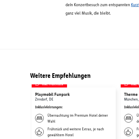
dein Konzertbesuch zum entspannten
Kurz
ganz viel Musik, die bleibt.
Weitere Empfehlungen
inkl. Frühstück
inkl.
Playmobil Funpark
Therme 
Zirndorf, DE
München,
Inklusivleistungen
:
Inklusivle
Übernachtung im Premium Hotel deiner
Ü
Wahl
d
Frühstück und weitere Extras, je nach
F
gewähltem Hotel
g