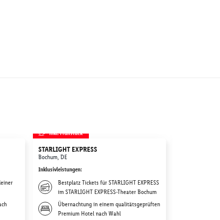
inkl. Frühstück
inkl. Frühstü
STARLIGHT EXPRESS
Disneyland Par
Park & Disney
Bochum, DE
Hotelübernac
Inklusivleistungen
:
Paris, FR
einer
Bestplatz Tickets für STARLIGHT EXPRESS
Inklusivleistunge
im STARLIGHT EXPRESS-Theater Bochum
Übernach
ach
Übernachtung in einem qualitätsgeprüften
Premium
Premium Hotel nach Wahl
Weitere 