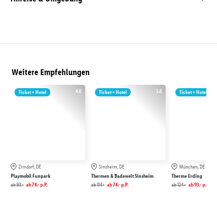
Weitere Empfehlungen
4.6
3.6
Ticket + Hotel
Ticket + Hotel
Ticket + Hotel
Zirndorf, DE
Sinsheim, DE
München, DE
Playmobil Funpark
Thermen & Badewelt Sinsheim
Therme Erding
ab
93.-
ab
74.-
p.P.
ab
114.-
ab
74.-
p.P.
ab
124.-
ab
93.-
p.P.