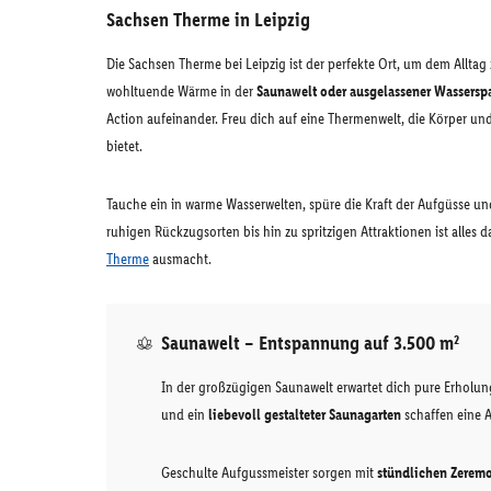
Sachsen Therme in Leipzig
Die Sachsen Therme bei Leipzig ist der perfekte Ort, um dem Alltag
wohltuende Wärme in der
Saunawelt oder ausgelassener Wassersp
Action aufeinander. Freu dich auf eine Thermenwelt, die Körper und 
bietet.
Tauche ein in warme Wasserwelten, spüre die Kraft der Aufgüsse u
ruhigen Rückzugsorten bis hin zu spritzigen Attraktionen ist alles 
Therme
ausmacht.
Saunawelt – Entspannung auf 3.500 m²
In der großzügigen Saunawelt erwartet dich pure Erholun
und ein
liebevoll gestalteter Saunagarten
schaffen eine A
Geschulte Aufgussmeister sorgen mit
stündlichen Zerem