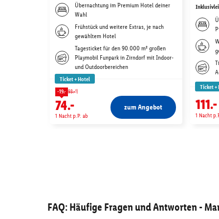
Übernachtung im Premium Hotel deiner
Inklusivle
Wahl
Ü
Frühstück und weitere Extras, je nach
P
gewähltem Hotel
W
Tagesticket für den 90.000 m² großen
g
Playmobil Funpark in Zirndorf mit Indoor-
T
und Outdoorbereichen
A
Ticket + Hotel
Ticket +
1)
-19.-
93.-
111.-
74.-
zum Angebot
1 Nacht p.
1 Nacht p.P. ab
FAQ: Häufige Fragen und Antworten
- Mar