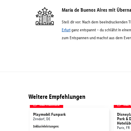
María de Buenos Aires mit Über
Stell dir vor: Nach dem beeindruckenden T
Erfurt
ganz entspannt – du schläfst in ein
zum Entspannen und machst aus dem Event e
Weitere Empfehlungen
inkl. Frühstück
inkl.
Playmobil Funpark
Disneyla
Park & 
Zirndorf, DE
Hotelüb
Inklusivleistungen
:
Paris, FR