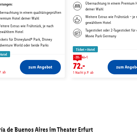
Übernachtung in einem Premium 
istungen
:
deiner Wahl
bernachtung in einem qualitätsgeprüften
Weitere Extras wie Frühstück – je
remium Hotel deiner Wahl
gewähltem Hotel
eitere Extras wie Frühstück, je nach
Tagesticket oder 2-Tagesticket für
ewähltem Hotel
Movie Park Germany
ickets für Disneyland® Park, Disney
dventure World oder beide Parks
Ticket + Hotel
 Hotel
1)
-20.-
92.-
72.-
zum Angebot
zum Angeb
P. ab
1 Nacht p.P. ab
ía de Buenos Aires im Theater Erfurt