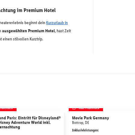
nachtung im Premium Hotel
heatererlebnis beginnt dein
Kurzurlaub in
em
ausgewählten Premium Hotel
, hast Zeit
inen stilvollen Kurztrip.
 Frühstück
inkl. Frühstück
nd Paris: Eintritt für Disneyland®
Movie Park Germany
Disney Adventure World inkl.
Bottrop, DE
ernachtung
Inklusivleistungen
: