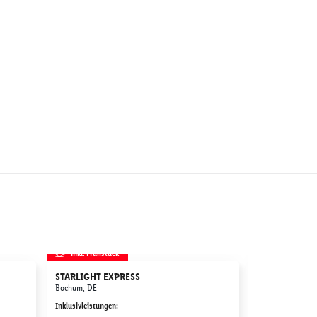
inkl. Frühstück
inkl. Frühstü
STARLIGHT EXPRESS
Therme Erdin
Bochum, DE
München, DE
Inklusivleistungen
:
Inklusivleistunge