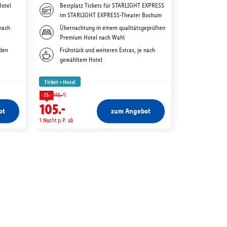
Hotel
Bestplatz Tickets für STARLIGHT EXPRESS
Übernac
im STARLIGHT EXPRESS-Theater Bochum
deiner W
 nach
Übernachtung in einem qualitätsgeprüften
Frühstüc
Premium Hotel nach Wahl
gewählt
 den
Frühstück und weiteren Extras, je nach
Tagestic
gewähltem Hotel
Ticket + Hotel
Ticket + Hotel
1)
1)
-35.-
140.-
-31.-
124.-
105.-
93.-
ot
zum Angebot
1 Nacht p.P. ab
1 Nacht p.P. ab