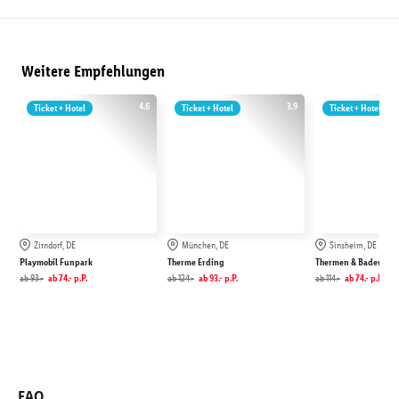
Weitere Empfehlungen
4.6
3.9
Ticket + Hotel
Ticket + Hotel
Ticket + Hotel
Zirndorf, DE
München, DE
Sinsheim, DE
Playmobil Funpark
Therme Erding
Thermen & Badewelt 
ab
93.-
ab
74.-
p.P.
ab
124.-
ab
93.-
p.P.
ab
114.-
ab
74.-
p.P.
FAQ