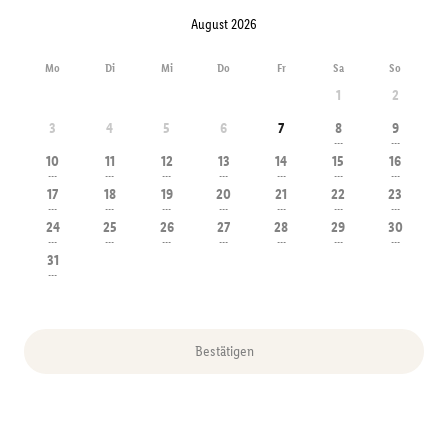
August 2026
Mo
Di
Mi
Do
Fr
Sa
So
1
2
3
4
5
6
7
8
9
---
---
10
11
12
13
14
15
16
---
---
---
---
---
---
---
17
18
19
20
21
22
23
---
---
---
---
---
---
---
24
25
26
27
28
29
30
---
---
---
---
---
---
---
31
---
Bestätigen