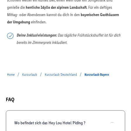
schönem Wetter ein kühles Bier, einen Wein oder ein Softgetränk und
genieße die
herrliche Idylle der alpinen Landschaft
. Für ein deftiges
Mittag- oder Abendessen kannst du dich in den
bayerischen Gasthäusern
der Umgebung
einfinden.
Deine Inklusivleistungen:
Das tägliche Frühstücksbuffet ist für dich
bereits im Zimmerpreis inkludiert.
/
/
/
Home
Kurzurlaub
Kurzurlaub Deutschland
Kurzurlaub Bayern
FAQ
Wo befindet sich das Hey Lou Hotel Piding ?