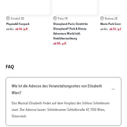
Zirndorf, DE
Paris, FR
Bottrop, DE
Playmobil Funpark
Disneyland Paris: Eintritt für
Movie Park Germany
Disneyland® Park & Disney
ab
93.-
ab
74.-
p.P.
ab
92.-
ab
72.-
p.P.
Adventure World inkl.
Hotelübernachtung
ab
111.-
p.P.
FAQ
Wie ist die Adresse des Veranstaltungsortes von Elisabeth
Wien?
Das Musical Elisabeth findet auf dem Vorplatz des Schloss Schönbrunn
statt. Die Adresse lautet: Schönbrunner Schloßstraße 47, 1130 Wien,
Österreich.