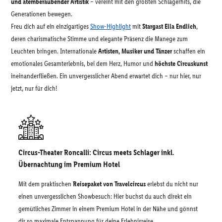
und atemberaubender Artistik
– vereint mit den größten Schlagerhits, die
Generationen bewegen.
Freu dich auf ein einzigartiges
Show-Highlight
mit
Stargast Ella Endlich
,
deren charismatische Stimme und elegante Präsenz die Manege zum
Leuchten bringen. Internationale
Artisten, Musiker und Tänzer
schaffen ein
emotionales Gesamterlebnis, bei dem Herz, Humor und
höchste Circuskunst
ineinanderfließen. Ein unvergesslicher Abend erwartet dich – nur hier, nur
jetzt, nur für dich!
Circus-Theater Roncalli: Circus meets Schlager inkl.
Übernachtung im Premium Hotel
Mit dem praktischen
Reisepaket von Travelcircus
erlebst du nicht nur
einen unvergesslichen Showbesuch: Hier buchst du auch direkt ein
gemütliches Zimmer in einem Premium Hotel in der Nähe und gönnst
dir so maximale Entspannung für deine Erlebnisreise.