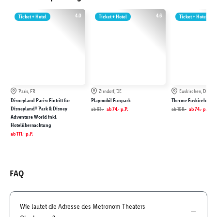
4.0
4.6
Ticket + Hotel
Ticket + Hotel
Ticket + Hotel
Paris, FR
Zirndorf, DE
Euskirchen, DE
Disneyland Paris: Eintritt für
Playmobil Funpark
Therme Euskirchen
Disneyland® Park & Disney
ab
93.-
ab
74.-
p.P.
ab
108.-
ab
74.-
p.P.
Adventure World inkl.
Hotelübernachtung
ab
111.-
p.P.
FAQ
Wie lautet die Adresse des Metronom Theaters