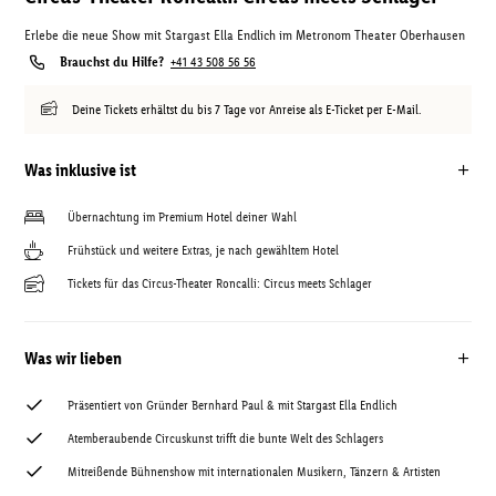
Erlebe die neue Show mit Stargast Ella Endlich im Metronom Theater Oberhausen
Brauchst du Hilfe?
+41 43 508 56 56
Deine Tickets erhältst du bis 7 Tage vor Anreise als E-Ticket per E-Mail.
Was inklusive ist
Übernachtung im Premium Hotel deiner Wahl
Frühstück und weitere Extras, je nach gewähltem Hotel
Tickets für das Circus-Theater Roncalli: Circus meets Schlager
Was wir lieben
Präsentiert von Gründer Bernhard Paul & mit Stargast Ella Endlich
Atemberaubende Circuskunst trifft die bunte Welt des Schlagers
Mitreißende Bühnenshow mit internationalen Musikern, Tänzern & Artisten