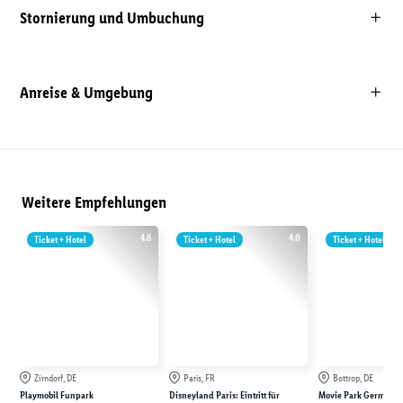
Stornierung und Umbuchung
Anreise & Umgebung
Weitere Empfehlungen
4.6
4.0
Ticket + Hotel
Ticket + Hotel
Ticket + Hotel
Zirndorf, DE
Paris, FR
Bottrop, DE
Playmobil Funpark
Disneyland Paris: Eintritt für
Movie Park Germany