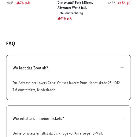
Disneyland® Park & Disney
ab
93.-
ab
74.-
p.P.
ab
92.-
ab
72.-
p.P.
Adventure World inkl.
Hotelübernachtung
ab
111.-
p.P.
FAQ
Wo legt das Boot ab?
Die Adresse der Lovers Canal Cruises lautet: Prins Hendrikkade 25, 1012
TM Amsterdam, Niederlande.
Wie erhalte ich meine Tickets?
Deine E-Tickets erhältst du bis 7 Tage vor Anreise per E-Mail.