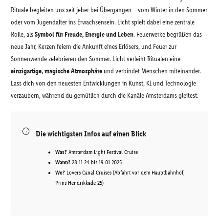
Rituale begleiten uns seit jeher bei Übergängen – vom Winter in den Sommer
oder vom Jugendalter ins Erwachsensein. Licht spielt dabei eine zentrale
Rolle, als
Symbol für Freude, Energie und Leben
. Feuerwerke begrüßen das
neue Jahr, Kerzen feiern die Ankunft eines Erlösers, und Feuer zur
Sonnenwende zelebrieren den Sommer. Licht verleiht Ritualen eine
einzigartige, magische Atmosphäre
und verbindet Menschen miteinander.
Lass dich von den neuesten Entwicklungen in Kunst, KI und Technologie
verzaubern, während du gemütlich durch die Kanäle Amsterdams gleitest.
Die wichtigsten Infos auf einen Blick
Was?
Amsterdam Light Festival Cruise
Wann?
28.11.24 bis 19.01.2025
Wo?
Lovers Canal Cruises (Abfahrt vor dem Hauptbahnhof,
Prins Hendrikkade 25)