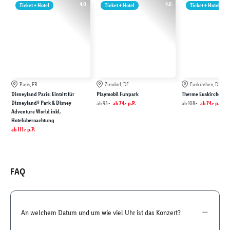
4.0
4.6
Ticket + Hotel
Ticket + Hotel
Ticket + Hotel
Paris, FR
Zirndorf, DE
Euskirchen, DE
Disneyland Paris: Eintritt für
Playmobil Funpark
Therme Euskirchen
Disneyland® Park & Disney
ab
93.-
ab
74.-
p.P.
ab
108.-
ab
74.-
p.P.
Adventure World inkl.
Hotelübernachtung
ab
111.-
p.P.
FAQ
An welchem Datum und um wie viel Uhr ist das Konzert?