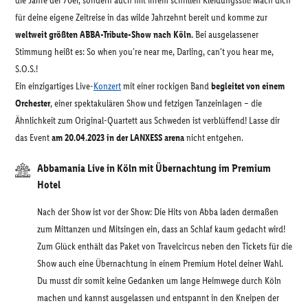
die Jahre der 70er, sondern auch mit ihrem schrillen Kleidungsstil! Mach dich
für deine eigene Zeitreise in das wilde Jahrzehnt bereit und komme zur
weltweit größten ABBA-Tribute-Show nach Köln.
Bei ausgelassener
Stimmung heißt es: So when you′re near me, Darling, can't you hear me,
S.O.S.!
Ein einzigartiges Live-
Konzert
mit einer rockigen Band
begleitet von einem
Orchester
, einer spektakulären Show und fetzigen Tanzeinlagen – die
Ähnlichkeit zum Original-Quartett aus Schweden ist verblüffend! Lasse dir
das Event
am 20.04.2023 in der LANXESS arena
nicht entgehen.
Abbamania Live in Köln mit Übernachtung im Premium
Hotel
Nach der Show ist vor der Show: Die Hits von Abba laden dermaßen
zum Mittanzen und Mitsingen ein, dass an Schlaf kaum gedacht wird!
Zum Glück enthält das Paket von Travelcircus neben den Tickets für die
Show auch eine Übernachtung in einem Premium Hotel deiner Wahl.
Du musst dir somit keine Gedanken um lange Heimwege durch Köln
machen und kannst ausgelassen und entspannt in den Kneipen der