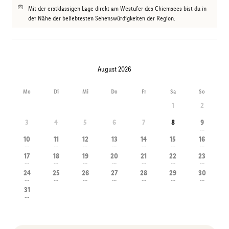
Mit der erstklassigen Lage direkt am Westufer des Chiemsees bist du in
der Nähe der beliebtesten Sehenswürdigkeiten der Region.
August 2026
Mo
Di
Mi
Do
Fr
Sa
So
1
2
3
4
5
6
7
8
9
---
10
11
12
13
14
15
16
---
---
---
---
---
---
---
17
18
19
20
21
22
23
---
---
---
---
---
---
---
24
25
26
27
28
29
30
---
---
---
---
---
---
---
31
---