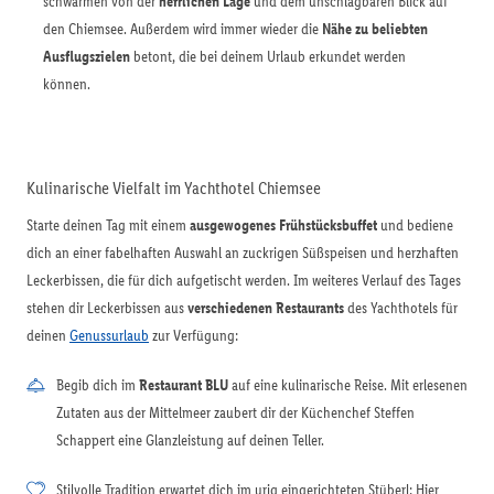
schwärmen von der
herrlichen Lage
und dem unschlagbaren Blick auf
den Chiemsee. Außerdem wird immer wieder die
Nähe zu beliebten
Ausflugszielen
betont, die bei deinem Urlaub erkundet werden
können.
Kulinarische Vielfalt im Yachthotel Chiemsee
Starte deinen Tag mit einem
ausgewogenes Frühstücksbuffet
und bediene
dich an einer fabelhaften Auswahl an zuckrigen Süßspeisen und herzhaften
Leckerbissen, die für dich aufgetischt werden. Im weiteres Verlauf des Tages
stehen dir Leckerbissen aus
verschiedenen Restaurants
des Yachthotels für
deinen
Genussurlaub
zur Verfügung:
Begib dich im
Restaurant BLU
auf eine kulinarische Reise. Mit erlesenen
Zutaten aus der Mittelmeer zaubert dir der Küchenchef Steffen
Schappert eine Glanzleistung auf deinen Teller.
Stilvolle Tradition erwartet dich im urig eingerichteten Stüberl: Hier