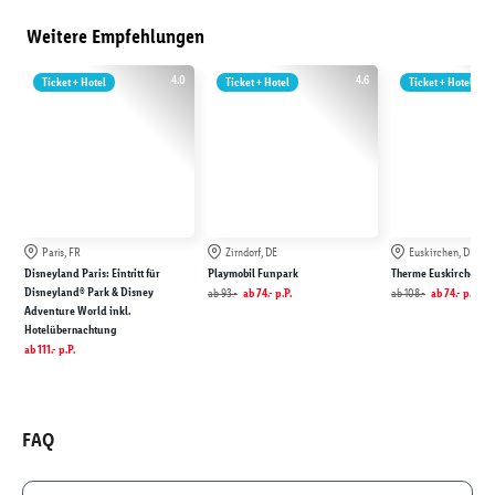
Weitere Empfehlungen
4.0
4.6
Ticket + Hotel
Ticket + Hotel
Ticket + Hotel
Paris, FR
Zirndorf, DE
Euskirchen, DE
Disneyland Paris: Eintritt für
Playmobil Funpark
Therme Euskirchen
Disneyland® Park & Disney
ab
93.-
ab
74.-
p.P.
ab
108.-
ab
74.-
p.P.
Adventure World inkl.
Hotelübernachtung
ab
111.-
p.P.
FAQ