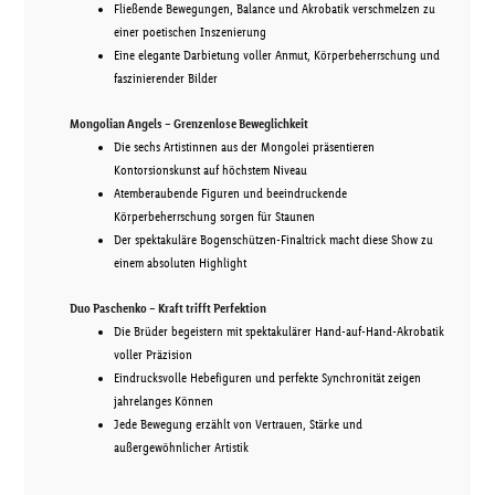
Fließende Bewegungen, Balance und Akrobatik verschmelzen zu
einer poetischen Inszenierung
Eine elegante Darbietung voller Anmut, Körperbeherrschung und
faszinierender Bilder
Mongolian Angels – Grenzenlose Beweglichkeit
Die sechs Artistinnen aus der Mongolei präsentieren
Kontorsionskunst auf höchstem Niveau
Atemberaubende Figuren und beeindruckende
Körperbeherrschung sorgen für Staunen
Der spektakuläre Bogenschützen-Finaltrick macht diese Show zu
einem absoluten Highlight
Duo Paschenko – Kraft trifft Perfektion
Die Brüder begeistern mit spektakulärer Hand-auf-Hand-Akrobatik
voller Präzision
Eindrucksvolle Hebefiguren und perfekte Synchronität zeigen
jahrelanges Können
Jede Bewegung erzählt von Vertrauen, Stärke und
außergewöhnlicher Artistik