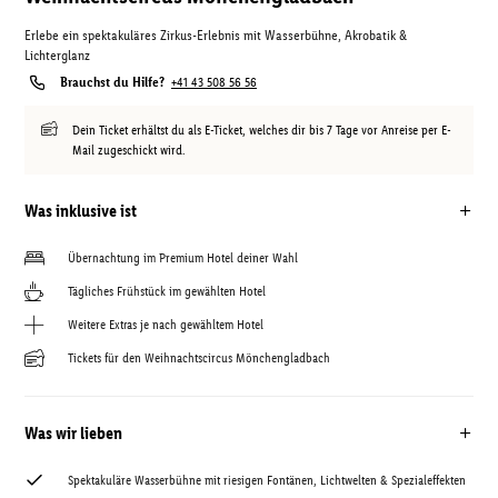
Erlebe ein spektakuläres Zirkus-Erlebnis mit Wasserbühne, Akrobatik &
Lichterglanz
Brauchst du Hilfe?
+41 43 508 56 56
Dein Ticket erhältst du als E-Ticket, welches dir bis 7 Tage vor Anreise per E-
Mail zugeschickt wird.
Was inklusive ist
Übernachtung im Premium Hotel deiner Wahl
Tägliches Frühstück im gewählten Hotel
Weitere Extras je nach gewähltem Hotel
Tickets für den Weihnachtscircus Mönchengladbach
Was wir lieben
Spektakuläre Wasserbühne mit riesigen Fontänen, Lichtwelten & Spezialeffekten