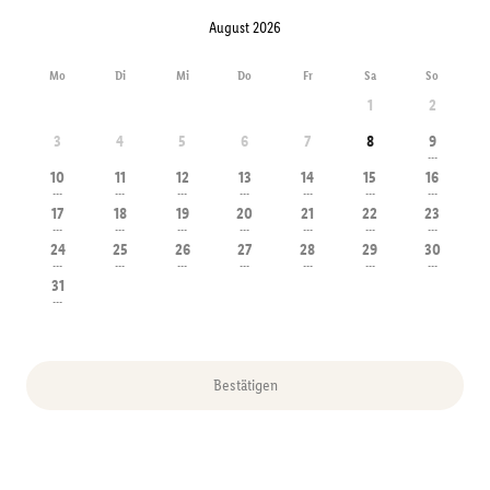
August 2026
Mo
Di
Mi
Do
Fr
Sa
So
1
2
3
4
5
6
7
8
9
---
10
11
12
13
14
15
16
---
---
---
---
---
---
---
17
18
19
20
21
22
23
---
---
---
---
---
---
---
24
25
26
27
28
29
30
---
---
---
---
---
---
---
31
---
Bestätigen