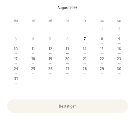
August 2026
Mo
Di
Mi
Do
Fr
Sa
So
1
2
3
4
5
6
7
8
9
---
---
10
11
12
13
14
15
16
---
---
---
---
---
---
---
17
18
19
20
21
22
23
---
---
---
---
---
---
---
24
25
26
27
28
29
30
---
---
---
---
---
---
---
31
---
Bestätigen