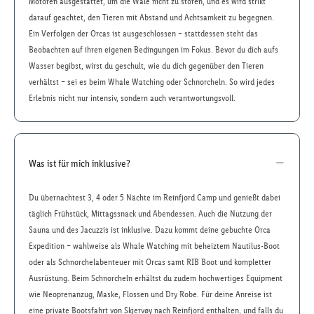
Motoren ausgestattet, um die Wale nicht zu stören, und es wird strikt
darauf geachtet, den Tieren mit Abstand und Achtsamkeit zu begegnen.
Ein Verfolgen der Orcas ist ausgeschlossen – stattdessen steht das
Beobachten auf ihren eigenen Bedingungen im Fokus. Bevor du dich aufs
Wasser begibst, wirst du geschult, wie du dich gegenüber den Tieren
verhältst – sei es beim Whale Watching oder Schnorcheln. So wird jedes
Erlebnis nicht nur intensiv, sondern auch verantwortungsvoll.
Was ist für mich inklusive?
Du übernachtest 3, 4 oder 5 Nächte im Reinfjord Camp und genießt dabei
täglich Frühstück, Mittagssnack und Abendessen. Auch die Nutzung der
Sauna und des Jacuzzis ist inklusive. Dazu kommt deine gebuchte Orca
Expedition – wahlweise als Whale Watching mit beheiztem Nautilus-Boot
oder als Schnorchelabenteuer mit Orcas samt RIB Boot und kompletter
Ausrüstung. Beim Schnorcheln erhältst du zudem hochwertiges Equipment
wie Neoprenanzug, Maske, Flossen und Dry Robe. Für deine Anreise ist
eine private Bootsfahrt von Skjervøy nach Reinfjord enthalten, und falls du