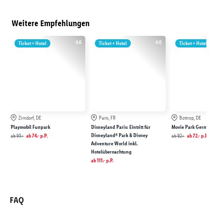
Weitere Empfehlungen
4.6
4.0
Ticket + Hotel
Ticket + Hotel
Ticket + Hotel
Zirndorf, DE
Paris, FR
Bottrop, DE
Playmobil Funpark
Disneyland Paris: Eintritt für
Movie Park Germany
Disneyland® Park & Disney
ab
93.-
ab
74.-
p.P.
ab
92.-
ab
72.-
p.P.
Adventure World inkl.
Hotelübernachtung
ab
111.-
p.P.
FAQ