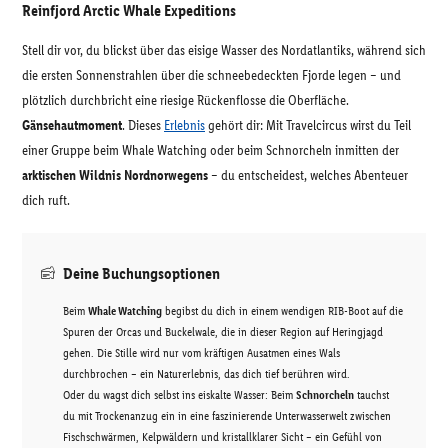
Reinfjord Arctic Whale Expeditions
Stell dir vor, du blickst über das eisige Wasser des Nordatlantiks, während sich
die ersten Sonnenstrahlen über die schneebedeckten Fjorde legen – und
plötzlich durchbricht eine riesige Rückenflosse die Oberfläche.
Gänsehautmoment
. Dieses
Erlebnis
gehört dir: Mit Travelcircus wirst du Teil
einer Gruppe beim Whale Watching oder beim Schnorcheln inmitten der
arktischen Wildnis Nordnorwegens
– du entscheidest, welches Abenteuer
dich ruft.
Deine Buchungsoptionen
Beim
Whale Watching
begibst du dich in einem wendigen RIB-Boot auf die
Spuren der Orcas und Buckelwale, die in dieser Region auf Heringjagd
gehen. Die Stille wird nur vom kräftigen Ausatmen eines Wals
durchbrochen – ein Naturerlebnis, das dich tief berühren wird.
Oder du wagst dich selbst ins eiskalte Wasser: Beim
Schnorcheln
tauchst
du mit Trockenanzug ein in eine faszinierende Unterwasserwelt zwischen
Fischschwärmen, Kelpwäldern und kristallklarer Sicht – ein Gefühl von