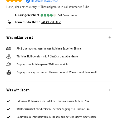
Kostenlos stornierbar
Luxus, der entschleunigt – Thermalgenuss in vollkommener Ruhe
4.3
ausgezeichnet
641
Bewertungen
Brauchst du Hilfe?
+41 43 508 56 56
Was inklusive ist
Ab 2 Übernachtungen im gemütlichen Superior Zimmer
Tägliche Halbpension mit Frühstück und Abendessen
Zugang zum hoteleigenen Wellnessbereich
Zugang zur angrenzenden Therme Laa inkl. Wasser- und Saunawelt
Was wir lieben
Exklusive Ruheoasen im Hotel mit Thermalwasser & Silent Spa
Wellnessauszeit mit direktem Thermenzugang zur Therme Laa
Regionale & internationale Kulinarik aus der exquisiten Speisekarte