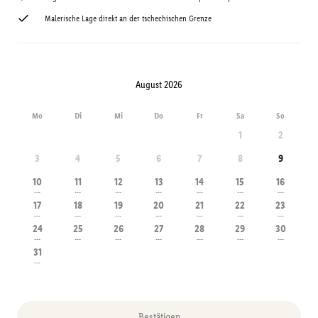
Malerische Lage direkt an der tschechischen Grenze
August 2026
Mo
Di
Mi
Do
Fr
Sa
So
1
2
3
4
5
6
7
8
9
10
11
12
13
14
15
16
---
---
---
---
---
---
---
17
18
19
20
21
22
23
---
---
---
---
---
---
---
24
25
26
27
28
29
30
---
---
---
---
---
---
---
31
---
Bestätigen