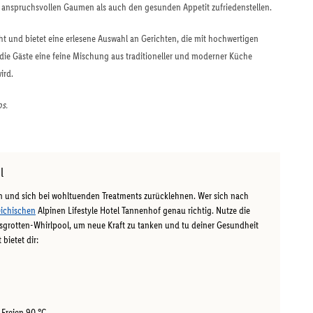
en anspruchsvollen Gaumen als auch den gesunden Appetit zufriedenstellen.
ght und bietet eine erlesene Auswahl an Gerichten, die mit hochwertigen
die Gäste eine feine Mischung aus traditioneller und moderner Küche
ird.
os.
l
en und sich bei wohltuenden Treatments zurücklehnen. Wer sich nach
eichischen
Alpinen Lifestyle Hotel Tannenhof genau richtig. Nutze die
sgrotten-Whirlpool, um neue Kraft zu tanken und tu deiner Gesundheit
bietet dir:
 Freien 90 °C