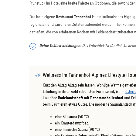
Frühstück im Hotel eine breite Palette an Optionen, die sowohl d
Das hoteleigene
Restaurant Tannenhof
ist ein kulinarisches Highli
regionalen und saisonalen Zutaten zubereitet werden. Hier können 
genießen, die von erfahrenen Köchen mit Leidenschaft zubereitet w
Deine Inklusivleistungen:
Das Frühstück ist für dich kostenl
Wellness im Tannenhof Alpines Lifestyle Hote
Kurz den Alltag Alltag sein lassen. Wohlige Wärme genieß
Erholung in ihrer wohl schönsten Form sehnt, ist im
österr
luxuriöse
Badelandschaft mit Panoramahallenbad
und Fel
beim Saunieren etwas Gutes. Die moderne Saunalandschaft 
eine Biosauna (50 °C)
ein Kräuterdampfbad
eine finnische Sauna (90 °C)
ein Salzburger Schwitzstad'l (Blockhüttensauna) im