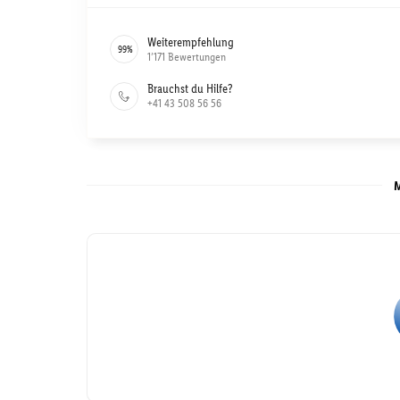
Weiterempfehlung
99
%
1’171
Bewertungen
Brauchst du Hilfe?
+41 43 508 56 56
M