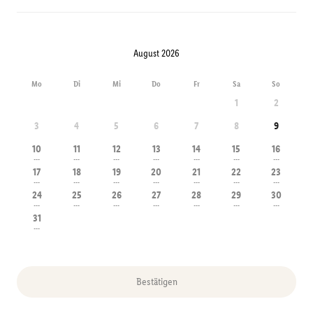
August 2026
Mo
Di
Mi
Do
Fr
Sa
So
1
2
3
4
5
6
7
8
9
10
11
12
13
14
15
16
---
---
---
---
---
---
---
17
18
19
20
21
22
23
---
---
---
---
---
---
---
24
25
26
27
28
29
30
---
---
---
---
---
---
---
31
---
Bestätigen