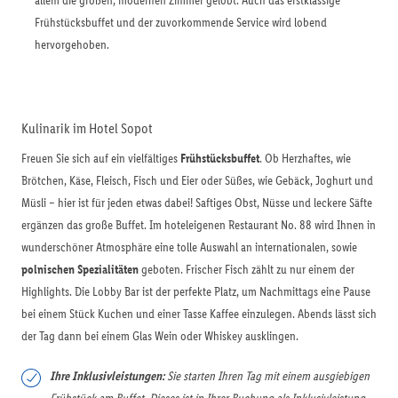
allem die großen, modernen Zimmer gelobt. Auch das erstklassige
Frühstücksbuffet und der zuvorkommende Service wird lobend
hervorgehoben.
Kulinarik im Hotel Sopot
Freuen Sie sich auf ein vielfältiges
Frühstücksbuffet
. Ob Herzhaftes, wie
Brötchen, Käse, Fleisch, Fisch und Eier oder Süßes, wie Gebäck, Joghurt und
Müsli – hier ist für jeden etwas dabei! Saftiges Obst, Nüsse und leckere Säfte
ergänzen das große Buffet. Im hoteleigenen Restaurant No. 88 wird Ihnen in
wunderschöner Atmosphäre eine tolle Auswahl an internationalen, sowie
polnischen Spezialitäten
geboten. Frischer Fisch zählt zu nur einem der
Highlights. Die Lobby Bar ist der perfekte Platz, um Nachmittags eine Pause
bei einem Stück Kuchen und einer Tasse Kaffee einzulegen. Abends lässt sich
der Tag dann bei einem Glas Wein oder Whiskey ausklingen.
Ihre Inklusivleistungen:
Sie starten Ihren Tag mit einem ausgiebigen