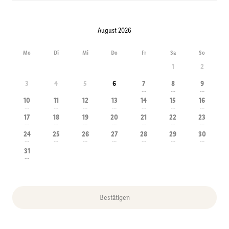
August 2026
Mo
Di
Mi
Do
Fr
Sa
So
1
2
3
4
5
6
7
8
9
---
---
---
10
11
12
13
14
15
16
---
---
---
---
---
---
---
17
18
19
20
21
22
23
---
---
---
---
---
---
---
24
25
26
27
28
29
30
---
---
---
---
---
---
---
31
---
Bestätigen