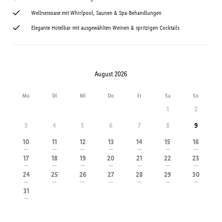
Wellnessoase mit Whirlpool, Saunen & Spa-Behandlungen
Elegante Hotelbar mit ausgewählten Weinen & spritzigen Cocktails
August 2026
Mo
Di
Mi
Do
Fr
Sa
So
1
2
3
4
5
6
7
8
9
10
11
12
13
14
15
16
---
---
---
---
---
---
---
17
18
19
20
21
22
23
---
---
---
---
---
---
---
24
25
26
27
28
29
30
---
---
---
---
---
---
---
31
---