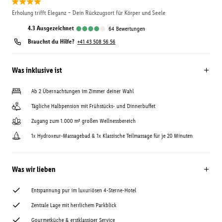
Erholung trifft Eleganz – Dein Rückzugsort für Körper und Seele
4.3
ausgezeichnet
64
Bewertungen
Brauchst du Hilfe?
+41 43 508 56 56
Was inklusive ist
Ab 2 Übernachtungen im Zimmer deiner Wahl
Tägliche Halbpension mit Frühstücks- und Dinnerbuffet
Zugang zum 1.000 m² großen Wellnessbereich
1x Hydroxeur-Massagebad & 1x Klassische Teilmassage für je 20 Minuten
Was wir lieben
Entspannung pur im luxuriösen 4-Sterne-Hotel
Zentrale Lage mit herrlichem Parkblick
Gourmetküche & erstklassiger Service