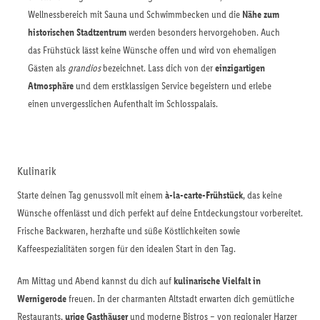
Wellnessbereich mit Sauna und Schwimmbecken und die
Nähe zum
historischen Stadtzentrum
werden besonders hervorgehoben. Auch
das Frühstück lässt keine Wünsche offen und wird von ehemaligen
Gästen als
grandios
bezeichnet. Lass dich von der
einzigartigen
Atmosphäre
und dem erstklassigen Service begeistern und erlebe
einen unvergesslichen Aufenthalt im Schlosspalais.
Kulinarik
Starte deinen Tag genussvoll mit einem
à-la-carte-Frühstück
, das keine
Wünsche offenlässt und dich perfekt auf deine Entdeckungstour vorbereitet.
Frische Backwaren, herzhafte und süße Köstlichkeiten sowie
Kaffeespezialitäten sorgen für den idealen Start in den Tag.
Am Mittag und Abend kannst du dich auf
kulinarische Vielfalt in
Wernigerode
freuen. In der charmanten Altstadt erwarten dich gemütliche
Restaurants,
urige Gasthäuser
und moderne Bistros – von regionaler Harzer