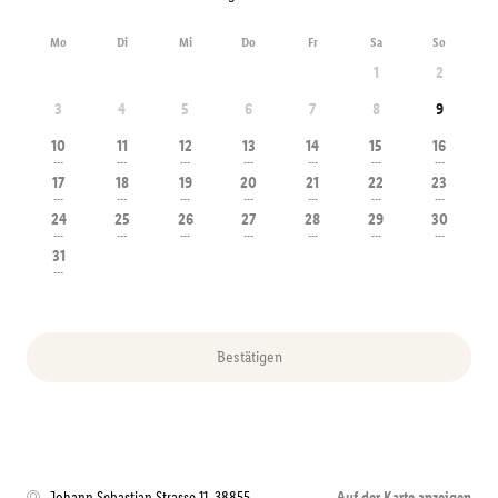
Mo
Di
Mi
Do
Fr
Sa
So
1
2
3
4
5
6
7
8
9
10
11
12
13
14
15
16
---
---
---
---
---
---
---
17
18
19
20
21
22
23
---
---
---
---
---
---
---
24
25
26
27
28
29
30
---
---
---
---
---
---
---
31
---
Bestätigen
Johann Sebastian Strasse 11
,
38855
Auf der Karte anzeigen