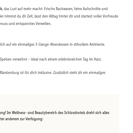
ck
, das Lust auf mehr macht: Frische Backwaren, feine Aufschnitte und
r nimmst du dir Zeit, lässt den Alltag hinter dir und startest voller Vorfreude
Genuss und entspanntes Verweilen.
 dich auf ein einmaliges 3-Gänge-Abendessen in stilvollem Ambiente.
peisen verwöhnt – ideal nach einem erlebnisreichen Tag im Harz.
ankenburg ist für dich inklusive. Zusätzlich steht dir ein einmaliges
ung! Im Wellness- und Beautybereich des Schlosshotels dreht sich alles
ter anderem zur Verfügung: