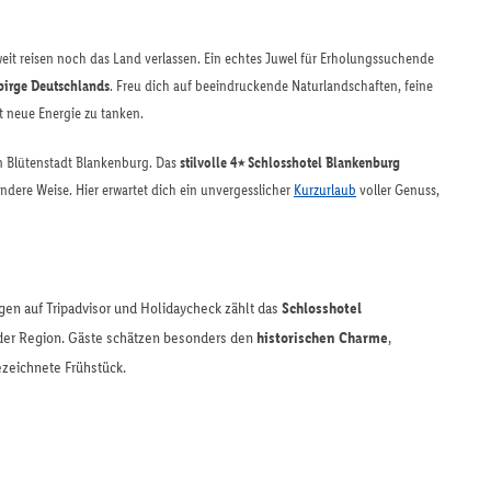
it reisen noch das Land verlassen. Ein echtes Juwel für Erholungssuchende
ebirge Deutschlands
. Freu dich auf beeindruckende Naturlandschaften, feine
t neue Energie zu tanken.
en Blütenstadt Blankenburg. Das
stilvolle 4⭑ Schlosshotel Blankenburg
dere Weise. Hier erwartet dich ein unvergesslicher
Kurzurlaub
voller Genuss,
en auf Tripadvisor und Holidaycheck zählt das
Schlosshotel
der Region. Gäste schätzen besonders den
historischen Charme
,
zeichnete Frühstück.