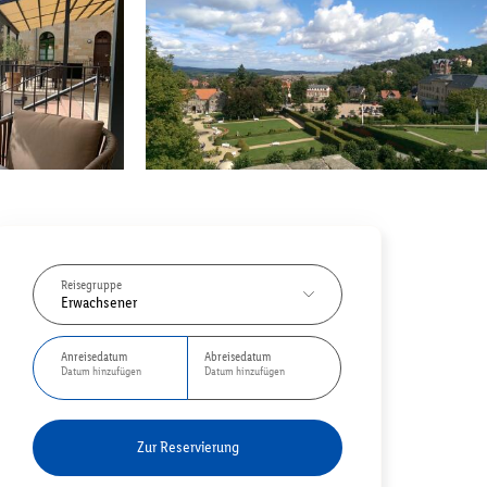
Reisegruppe
Erwachsener
Anreisedatum
Abreisedatum
Datum hinzufügen
Datum hinzufügen
Zur Reservierung