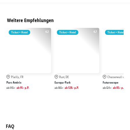
Weitere Empfehlungen
4.2
4.7
Ticket + Hotel
Ticket + Hotel
Ticket + Hotel
Plailly, FR
Rust, DE
Chasseneuil-du-Po
Parc Astérix
Europa-Park
Futuroscope
ab
145.-
ab
91.-
p.P.
ab
165.-
ab
128.-
p.P.
ab
124.-
ab
83.-
p.P.
FAQ