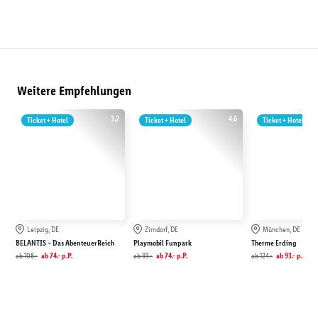
Weitere Empfehlungen
3.2
4.6
Ticket + Hotel
Ticket + Hotel
Ticket + Hotel
Leipzig, DE
Zirndorf, DE
München, DE
BELANTIS – Das AbenteuerReich
Playmobil Funpark
Therme Erding
ab
108.-
ab
74.-
p.P.
ab
93.-
ab
74.-
p.P.
ab
124.-
ab
93.-
p.P.