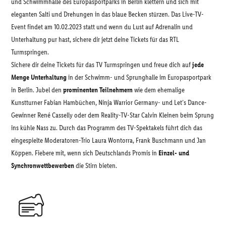
und Schwimmhalle des Europasportparks in Berlin klettern und sich mit
eleganten Salti und Drehungen in das blaue Becken stürzen. Das Live-TV-
Event findet am 10.02.2023 statt und wenn du Lust auf Adrenalin und
Unterhaltung pur hast, sichere dir jetzt deine Tickets für das RTL
Turmspringen.
Sichere dir deine Tickets für das TV Turmspringen und freue dich auf
jede
Menge Unterhaltung
in der Schwimm- und Sprunghalle im Europasportpark
in Berlin. Jubel den
prominenten Teilnehmern
wie dem ehemalige
Kunstturner Fabian Hambüchen, Ninja Warrior Germany- und Let’s Dance-
Gewinner René Casselly oder dem Reality-TV-Star Calvin Kleinen beim Sprung
ins kühle Nass zu. Durch das Programm des TV-Spektakels führt dich das
eingespielte Moderatoren-Trio Laura Wontorra, Frank Buschmann und Jan
Köppen. Fiebere mit, wenn sich Deutschlands Promis in
Einzel- und
Synchronwettbewerben
die Stirn bieten.