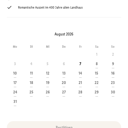
Romantische Auszeit im 400 Jahre alten Landhaus
August 2026
Mo
Di
Mi
Do
Fr
Sa
So
1
2
3
4
5
6
7
8
9
---
---
10
11
12
13
14
15
16
---
---
---
---
---
---
---
17
18
19
20
21
22
23
---
---
---
---
---
---
---
24
25
26
27
28
29
30
---
---
---
---
---
---
---
31
---
Bestätigen