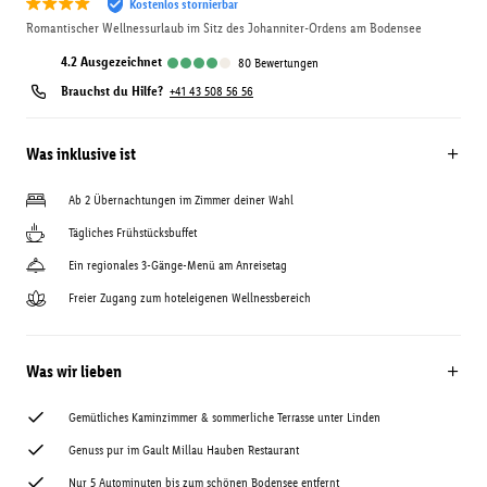
Kostenlos stornierbar
Romantischer Wellnessurlaub im Sitz des Johanniter-Ordens am Bodensee
4.2
ausgezeichnet
80
Bewertungen
Brauchst du Hilfe?
+41 43 508 56 56
Was inklusive ist
Ab 2 Übernachtungen im Zimmer deiner Wahl
Tägliches Frühstücksbuffet
Ein regionales 3-Gänge-Menü am Anreisetag
Freier Zugang zum hoteleigenen Wellnessbereich
Was wir lieben
Gemütliches Kaminzimmer & sommerliche Terrasse unter Linden
Genuss pur im Gault Millau Hauben Restaurant
Nur 5 Autominuten bis zum schönen Bodensee entfernt