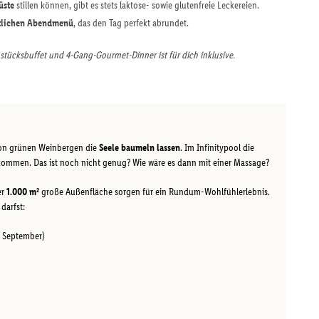
üste
stillen können, gibt es stets laktose- sowie glutenfreie Leckereien.
tlichen Abendmenü
, das den Tag perfekt abrundet.
stücksbuffet und 4-Gang-Gourmet-Dinner ist für dich inklusive.
von grünen Weinbergen die
Seele baumeln lassen
. Im Infinitypool die
kommen. Das ist noch nicht genug? Wie wäre es dann mit einer Massage?
er
1.000 m²
große Außenfläche sorgen für ein Rundum-Wohlfühlerlebnis.
darfst:
s September)