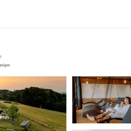
e
nzeigen