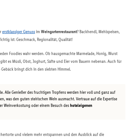
er
erstklassiger Genuss
im
Weingartenrestaurant
? Backhendl, Mehlspeisen,
chtig ist: Geschmack, Regionalität, Qualität!
s jeden Foodies wahr werden. Ob hausgemachte Marmelade, Honig, Wurst
len gibt es Müsli, Obst, Joghurt, Säfte und Eier vom Bauern nebenan. Auch für
he Gebäck bringt dich in den siebten Himmel.
e. Alle Genießer des fruchtigen Tropfens werden hier voll und ganz auf
en, was den guten steirischen Wein ausmacht. Vertraue auf die Expertise
er Weinverkostung oder einem Besuch des
hoteleigenen
chertorte und vielem mehr entspannen und den Ausblick auf die