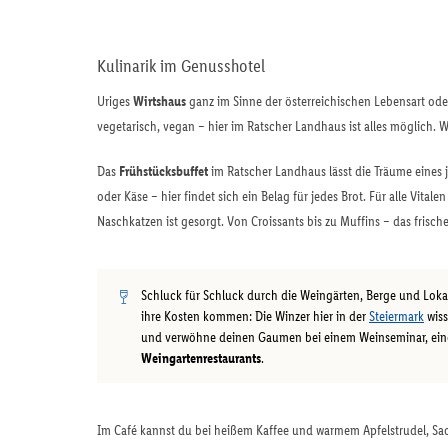
Kulinarik im Genusshotel
Uriges
Wirtshaus
ganz im Sinne der österreichischen Lebensart od
vegetarisch, vegan – hier im Ratscher Landhaus ist alles möglich. Wi
Das
Frühstücksbuffet
im Ratscher Landhaus lässt die Träume eine
oder Käse – hier findet sich ein Belag für jedes Brot. Für alle Vita
Naschkatzen ist gesorgt. Von Croissants bis zu Muffins – das frisc
Schluck für Schluck durch die Weingärten, Berge und Lokal
ihre Kosten kommen: Die Winzer hier in der
Steiermark
wiss
und verwöhne deinen Gaumen bei einem Weinseminar, ein
Weingartenrestaurants
.
Im Café kannst du bei heißem Kaffee und warmem Apfelstrudel, Sa