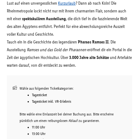
Lust auf einen unvergesslichen
Kurzurlaub
? Dann ab nach Köln! Die
Rheinmetropole lockt nicht nur mit ihrem charmanten Flair, sondern auch
mit einer
spektakulären Ausstellung
, die dich tief in die faszinierende Welt
des alten Ägyptens entführt. Perfekt für eine abwechslungsreiche Auszeit
voller Kultur und Geschichte.
Tauch ein in die Geschichte des legendären
Pharaos Ramses II
. Die
Ausstellung
Ramses und das Gold der Pharaonen
eröffnet dir ein Portal in die
Zeit der ägyptischen Hochkultur. Über
3.000 Jahre alte Schätze
und Artefakte
warten darauf, von dir entdeckt zu werden.
Wähle aus folgenden Ticketkategorien:
Tagesticket
Tagesticket inkl. VR-Erlebnis
Bitte wähle eine Einlasszeit bei deiner Buchung aus. Bitte erscheine
pünktlich um einen reibungslosen Ablauf zu garantieren.
11:00 Uhr
13:00 Uhr