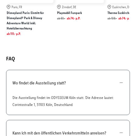
Paris, FR
Zirndorf, DE
Euskirchen, DE
Disneyland Paris: Eintritt für
Playmobil Funpark
Therme Euskirchen
Disneyland® Park & Disney
ab
93.-
ab
74.-
p.P.
ab
108.-
ab
74.-
p.P.
Adventure World inkl.
Hotelübernachtung
ab
111.-
p.P.
FAQ
Wo findet die Ausstellung statt?
Die Ausstellung findet im ODYSSEUM Köln statt. Die Adresse lautet:
Corintostraße 1, 51103 Köln, Deutschland
Kann ich mit den öffentlichen Verkehrsmitteln anreisen?