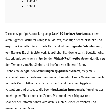
14:00 Uhr
16:00 Uhr
Diese einzigartige Ausstellung zeigt
über 180 kostbare Artefakte
aus dem
alten Ägypten, darunter königliche Masken, prächtige Schmuckstücke und
exquisite Amulette. Das absolute Highlight ist der
originale Zedernholzsarg
von Ramses II.
, ein Meisterwerk ägyptischer Handwerkskunst. Begleitet wird
das Erlebnis von einem mitreißenden
Virtual-Reality-Abenteuer
, das dich zu
den Tempeln von Abu Simbel und ins Grab von Nefertari führt.
Erlebe eine der
größten Sammlungen ägyptischer Schätze
, die jemals
ausgestellt wurde. Bestaune Tiermumien, beeindruckende Masken und reich
verzierte Grabschätze. Lass dich von der Pracht des alten Ägyptens
verzaubern und entdecke die
beeindruckenden Errungenschaften
eines der
mächtigsten Pharaonen aller Zeiten. Mit interaktiven Displays und
spannenden Informationen wird dein Besuch zu einer lehrreichen und
unvergesslichen Reise.