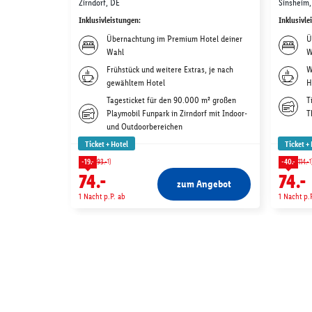
Zirndorf, DE
Sinsheim,
Inklusivleistungen
:
Inklusivle
Übernachtung im Premium Hotel deiner
Ü
Wahl
W
Frühstück und weitere Extras, je nach
W
gewähltem Hotel
H
Tagesticket für den 90.000 m² großen
T
Playmobil Funpark in Zirndorf mit Indoor-
T
und Outdoorbereichen
Ticket + Hotel
Ticket +
1)
1
-19.-
93.-
-40.-
114.-
74.-
74.-
zum Angebot
1 Nacht p.P. ab
1 Nacht p.