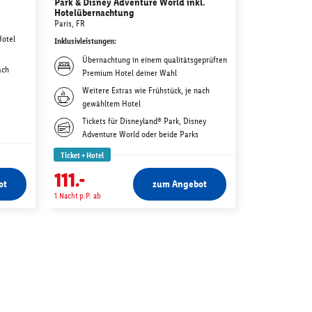
Park & Disney Adventure World inkl.
Bottrop, DE
Hotelübernachtung
Inklusivleistunge
Paris, FR
Hotel
Übernac
Inklusivleistungen
:
deiner W
Übernachtung in einem qualitätsgeprüften
ach
Weitere 
Premium Hotel deiner Wahl
gewählt
Weitere Extras wie Frühstück, je nach
Tagestic
gewähltem Hotel
Movie P
Tickets für Disneyland® Park, Disney
Adventure World oder beide Parks
Ticket + Hotel
Ticket + Hotel
1)
-20.-
92.-
111.-
72.-
ot
zum Angebot
1 Nacht p.P. ab
1 Nacht p.P. ab