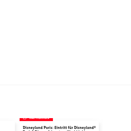
inkl. Frühstück
inkl. Frühstü
Disneyland Paris: Eintritt für Disneyland®
Movie Park G