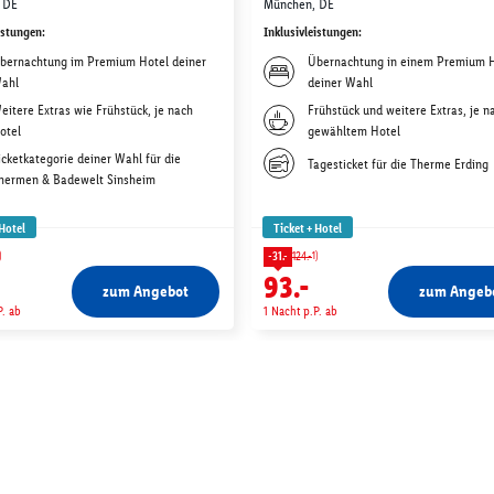
 DE
München, DE
istungen
:
Inklusivleistungen
:
bernachtung im Premium Hotel deiner
Übernachtung in einem Premium 
ahl
deiner Wahl
eitere Extras wie Frühstück, je nach
Frühstück und weitere Extras, je n
otel
gewähltem Hotel
icketkategorie deiner Wahl für die
Tagesticket für die Therme Erding
hermen & Badewelt Sinsheim
 Hotel
Ticket + Hotel
)
1)
-31.-
124.-
93.-
zum Angebot
zum Angeb
P. ab
1 Nacht p.P. ab