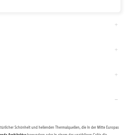
atürlicher Schönheit und heilenden Thermalquellen, die in der Mitte Europas
ende Architektur
bewundern oder in einem der unzähligen Cafés die