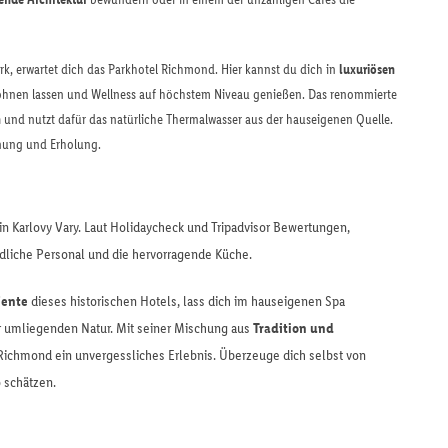
k, erwartet dich das Parkhotel Richmond. Hier kannst du dich in
luxuriösen
öhnen lassen und Wellness auf höchstem Niveau genießen. Das renommierte
n
und nutzt dafür das natürliche Thermalwasser aus der hauseigenen Quelle.
nnung und Erholung.
n Karlovy Vary. Laut Holidaycheck und Tripadvisor Bewertungen,
ndliche Personal und die hervorragende Küche.
ente
dieses historischen Hotels, lass dich im hauseigenen Spa
 umliegenden Natur. Mit seiner Mischung aus
Tradition und
l Richmond ein unvergessliches Erlebnis. Überzeuge dich selbst von
 schätzen.