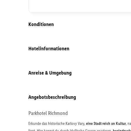
Konditionen
Hotelinformationen
Anreise & Umgebung
Angebotsbeschreibung
Parkhotel Richmond
Erkunde das historische Karlovy Vary,
eine Stadt reich an Kultur
, n
liegt. Hier kannst du durch idyllische Gassen spazieren,
beeindruck