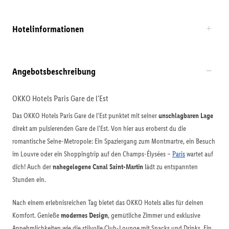
Hotelinformationen
Angebotsbeschreibung
OKKO Hotels Paris Gare de l'Est
Das OKKO Hotels Paris Gare de l'Est punktet mit seiner
unschlagbaren Lage
direkt am pulsierenden Gare de l'Est. Von hier aus eroberst du die
romantische Seine-Metropole: Ein Spaziergang zum Montmartre, ein Besuch
im Louvre oder ein Shoppingtrip auf den Champs-Élysées –
Paris
wartet auf
dich! Auch der
nahegelegene Canal Saint-Martin
lädt zu entspannten
Stunden ein.
Nach einem erlebnisreichen Tag bietet das OKKO Hotels alles für deinen
Komfort. Genieße
modernes Design
, gemütliche Zimmer und exklusive
Annehmlichkeiten wie die stilvolle Club-Lounge mit Snacks und Drinks. Ein