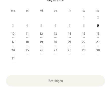
Mo
Di
Mi
Do
Fr
Sa
So
1
2
3
4
5
6
7
8
9
10
11
12
13
14
15
16
---
---
---
---
---
---
---
17
18
19
20
21
22
23
---
---
---
---
---
---
---
24
25
26
27
28
29
30
---
---
---
---
---
---
---
31
---
Bestätigen