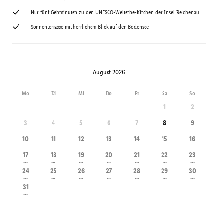
Nur fünf Gehminuten zu den UNESCO-Welterbe-Kirchen der Insel Reichenau
Sonnenterrasse mit herrlichem Blick auf den Bodensee
August 2026
Mo
Di
Mi
Do
Fr
Sa
So
1
2
3
4
5
6
7
8
9
---
10
11
12
13
14
15
16
---
---
---
---
---
---
---
17
18
19
20
21
22
23
---
---
---
---
---
---
---
24
25
26
27
28
29
30
---
---
---
---
---
---
---
31
---