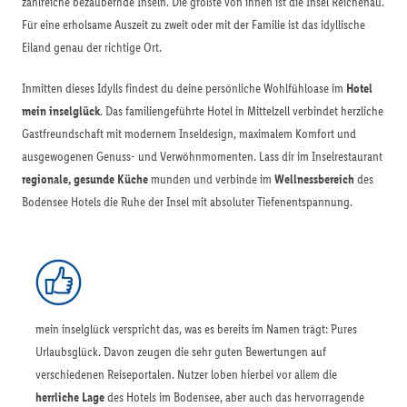
zahlreiche bezaubernde Inseln. Die größte von ihnen ist die Insel Reichenau.
Für eine erholsame Auszeit zu zweit oder mit der Familie ist das idyllische
Eiland genau der richtige Ort.
Inmitten dieses Idylls findest du deine persönliche Wohlfühloase im
Hotel
mein inselglück
. Das familiengeführte Hotel in Mittelzell verbindet herzliche
Gastfreundschaft mit modernem Inseldesign, maximalem Komfort und
ausgewogenen Genuss- und Verwöhnmomenten. Lass dir im Inselrestaurant
regionale, gesunde Küche
munden und verbinde im
Wellnessbereich
des
Bodensee Hotels die Ruhe der Insel mit absoluter Tiefenentspannung.
mein inselglück verspricht das, was es bereits im Namen trägt: Pures
Urlaubsglück. Davon zeugen die sehr guten Bewertungen auf
verschiedenen Reiseportalen. Nutzer loben hierbei vor allem die
herrliche Lage
des Hotels im Bodensee, aber auch das hervorragende