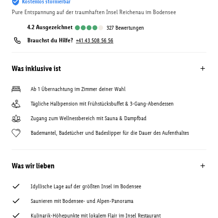
Kostenlos stornierbar
Pure Entspannung auf der traumhaften Insel Reichenau im Bodensee
4.2
ausgezeichnet
327
Bewertungen
Brauchst du Hilfe?
+41 43 508 56 56
Was inklusive ist
Ab 1 Übernachtung im Zimmer deiner Wahl
Tägliche Halbpension mit Frühstücksbuffet & 3-Gang-Abendessen
Zugang zum Wellnessbereich mit Sauna & Dampfbad
Bademantel, Badetücher und Badeslipper für die Dauer des Aufenthaltes
Was wir lieben
Idyllische Lage auf der größten Insel im Bodensee
Saunieren mit Bodensee- und Alpen-Panorama
Kulinarik-Höhepunkte mit lokalem Flair im Insel Restaurant