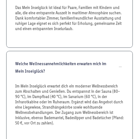
Das Mein Inselglück ist ideal für Paare, Familien mit Kindern und
alle, die eine entspannte Auszeit in maritimer Atmosphäre suchen.
Dank komfortabler Zimmer, familienfreundlicher Ausstattung und
ruhiger Lage eignet es sich perfekt für Erholung, gemeinsame Zeit
und einen entspannten Inselurlaub.
Welche Wellnessannehmlichkeiten erwarten mich im
Mein Inselglück?
Im Mein Inselglück erwartet dich ein moderner Wellnessbereich
zum Abschalten und Genießen. Du entspannst in der Sauna (80–
90 °C), im Dampfbad (40 °C), im Sanarium (60 °C), in der
Infrarotkabine oder im Ruheraum. Ergänzt wird das Angebot durch
eine Liegewiese, Strandhängekörbe sowie wohltuende
Wellnessbehandlungen. Der Zugang zum Wellnessbereich ist
inklusive, ebenso Bademantel, Badeslipper und Badetücher (Pfand:
50 €, vor Ort zu zahlen).