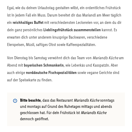
Egal, wie du deinen Urlaubstag gestalten willst, ein ordentliches Frühstück
ist in jedem Fall ein Muss. Darum bereitet dir das Mariandl am Meer täglich
ein
reichhaltiges Buffet
mit verschiedensten Leckereien vor, an dem du dir
dein ganz persönliches
Lieblingsfrühstück zusammenstellen
kannst. Es
erwarten dich unter anderem knusprige Backwaren, verschiedene
Eierspeisen, Müsli, saftiges Obst sowie Kaffeespezialitäten.
Von Dienstag bis Samstag verwöhnt dich das Team von
Mariandls Küche
am
Abend mit
bayerischen Schmankerln
, wie Leberkäs und Kasspatzln. Aber
auch einige
norddeutsche Fischspezialitäten
sowie vegane Gerichte sind
auf der Speisekarte zu finden.
Bitte beachte
, dass das Restaurant
Mariandls Küche
sonntags
und montags auf Grund des Ruhetages mittags und abends
geschlossen hat. Für dein Frühstück ist
Mariandls Küche
dennoch geöffnet.