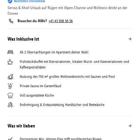
Kostenlos stornierbar
Servus & Ahoi! Urlaub auf Rügen mit Alpen-Charme und Wellness direkt an der
Ostsee
Brauchst du Hilfe?
+41 43 508 56 56
Was inklusive ist
Ab 2 Übernachtungen im Apartment deiner Wahl
Frühstücksbuffet mit Eiervariationen, lokalen Wurst- und Käsevariationen und
Kaffeespezialitäten
Nutzung des 750 m² großen Wellnessbereichs mit Saunen und Pool
Private Sauna im GartenHäusl
Voll ausgestattete Küche
Endreinigung & Erstausstattung Handtücher und Bettwäsche
Was wir lieben
Einzigartiger Mix: Alpines Flair trifft norddeutsches Rügen