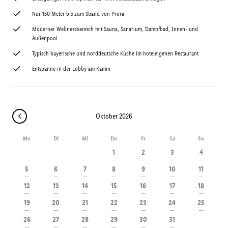
Nur 150 Meter bis zum Strand von Prora
Moderner Wellnessbereich mit Sauna, Sanarium, Dampfbad, Innen- und
Außenpool
Typisch bayerische und norddeutsche Küche im hoteleigenen Restaurant
Entspanne in der Lobby am Kamin
Oktober 2026
Mo
Di
Mi
Do
Fr
Sa
So
1
2
3
4
---
---
---
---
5
6
7
8
9
10
11
---
---
---
---
---
---
---
12
13
14
15
16
17
18
---
---
---
---
---
---
---
19
20
21
22
23
24
25
---
---
---
---
---
---
---
26
27
28
29
30
31
---
---
---
---
---
---